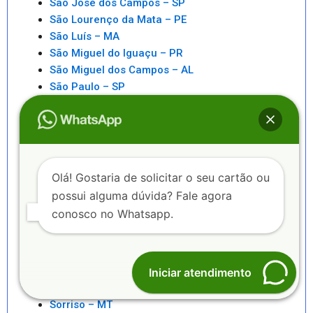
São José dos Campos – SP
São Lourenço da Mata – PE
São Luís – MA
São Miguel do Iguaçu – PR
São Miguel dos Campos – AL
São Paulo – SP
São Pedro da Aldeia – RJ
São Sebastiao – SP
São Sebastião – AL
Saquarema – RJ
Senhor do Bonfim – BA
Olá! Gostaria de solicitar o seu cartão ou
Seropédica – RJ
possui alguma dúvida? Fale agora
Serra – ES
conosco no Whatsapp.
Serrinha – BA
Sete Lagoas – MG
Sinop – MT
Sobral – CE
Iniciar atendimento
Sorocaba – SP
Sorriso – MT