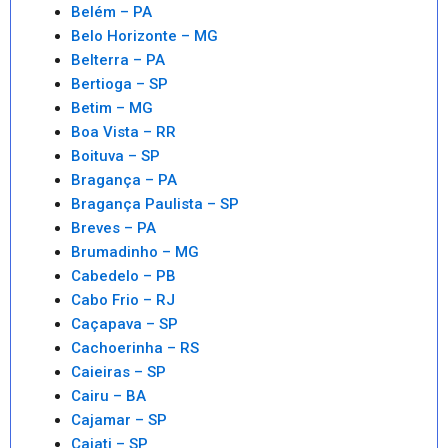
Belém – PA
Belo Horizonte – MG
Belterra – PA
Bertioga – SP
Betim – MG
Boa Vista – RR
Boituva – SP
Bragança – PA
Bragança Paulista – SP
Breves – PA
Brumadinho – MG
Cabedelo – PB
Cabo Frio – RJ
Caçapava – SP
Cachoerinha – RS
Caieiras – SP
Cairu – BA
Cajamar – SP
Cajati – SP