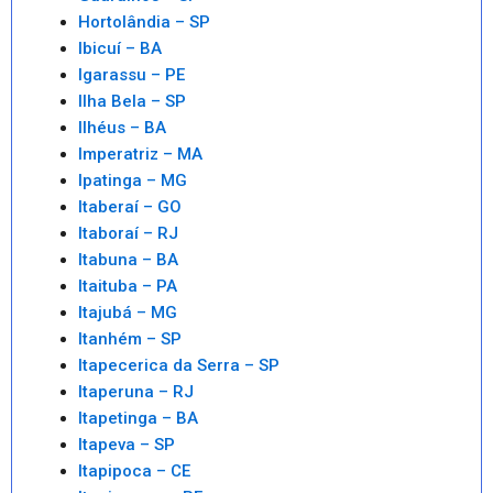
Hortolândia – SP
Ibicuí – BA
Igarassu – PE
Ilha Bela – SP
Ilhéus – BA
Imperatriz – MA
Ipatinga – MG
Itaberaí – GO
Itaboraí – RJ
Itabuna – BA
Itaituba – PA
Itajubá – MG
Itanhém – SP
Itapecerica da Serra – SP
Itaperuna – RJ
Itapetinga – BA
Itapeva – SP
Itapipoca – CE