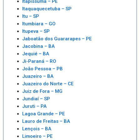
Itapissuma – PE
Itaquaquecetuba – SP
Itu – SP
Itumbiara – GO
Itupeva – SP
Jaboatão dos Guararapes – PE
Jacobina – BA
Jequié – BA
Ji-Paraná – RO
João Pessoa – PB
Juazeiro – BA
Juazeiro do Norte – CE
Juiz de Fora – MG
Jundiaí – SP
Juruti – PA
Lagoa Grande – PE
Lauro de Freitas – BA
Lençois – BA
Limoeiro – PE