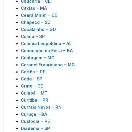
Caucaria – CE
Caxias – MA
Ceará Mirim – CE
Chapecó – SC
Cocalzinho – GO
Colina – SP
Colonia Leopoldina – AL
Conceição da Feira – BA
Contagem – MG
Coronel Frabriciano – MG
Cortês – PE
Cotia – SP
Crato – CE
Cuiabá – MT
Curitiba – PR
Currais Novos – RN
Curuça – BA
Custódia – PE
Diadema – SP