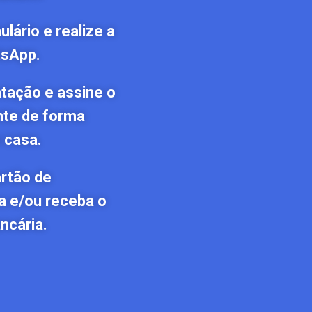
lário e realize a
tsApp.
tação e assine o
nte de forma
 casa.
artão de
a e/ou receba o
ncária.