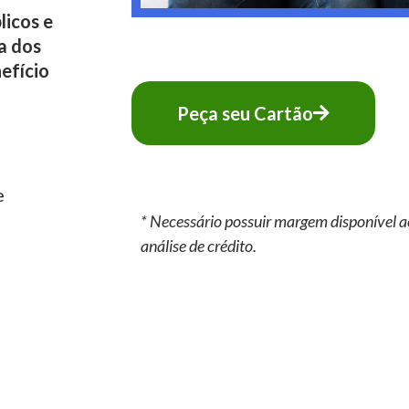
licos e
a dos
efício
Peça seu Cartão
e
* Necessário possuir margem disponível a
análise de crédito.