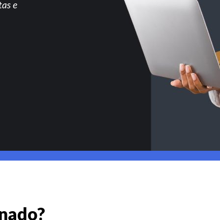
tas e
gnado?