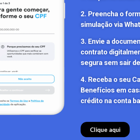
2. Preencha o formu
simulação via Wha
3. Envie a documen
contrato digitalme
segura sem sair de
4. Receba o seu C
Benefícios em cas
crédito na conta ba
Clique aqui