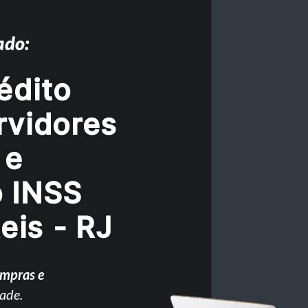
ado:
édito
rvidores
 e
o INSS
eis - RJ
ompras e
ade.