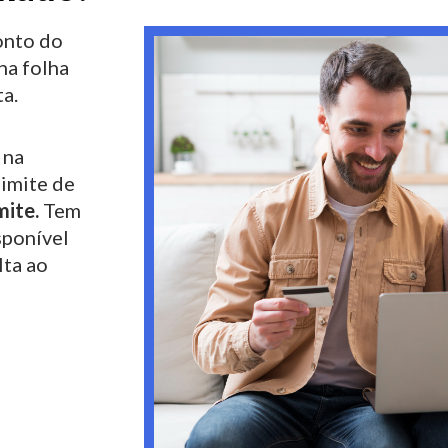
nto do
na folha
a.
 na
limite de
mite.
Tem
sponível
lta ao