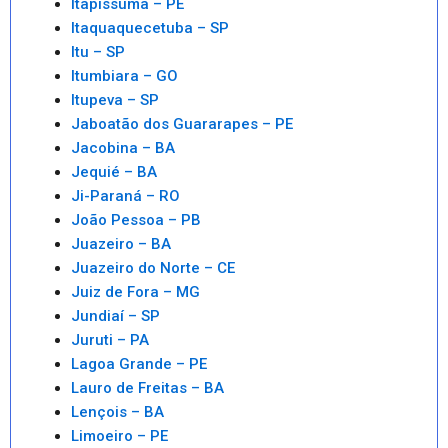
Itapissuma – PE
Itaquaquecetuba – SP
Itu – SP
Itumbiara – GO
Itupeva – SP
Jaboatão dos Guararapes – PE
Jacobina – BA
Jequié – BA
Ji-Paraná – RO
João Pessoa – PB
Juazeiro – BA
Juazeiro do Norte – CE
Juiz de Fora – MG
Jundiaí – SP
Juruti – PA
Lagoa Grande – PE
Lauro de Freitas – BA
Lençois – BA
Limoeiro – PE