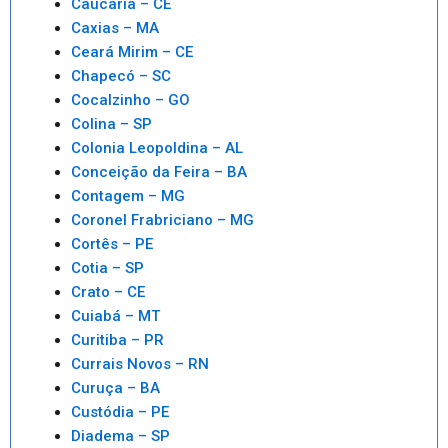
Caucaria – CE
Caxias – MA
Ceará Mirim – CE
Chapecó – SC
Cocalzinho – GO
Colina – SP
Colonia Leopoldina – AL
Conceição da Feira – BA
Contagem – MG
Coronel Frabriciano – MG
Cortês – PE
Cotia – SP
Crato – CE
Cuiabá – MT
Curitiba – PR
Currais Novos – RN
Curuça – BA
Custódia – PE
Diadema – SP