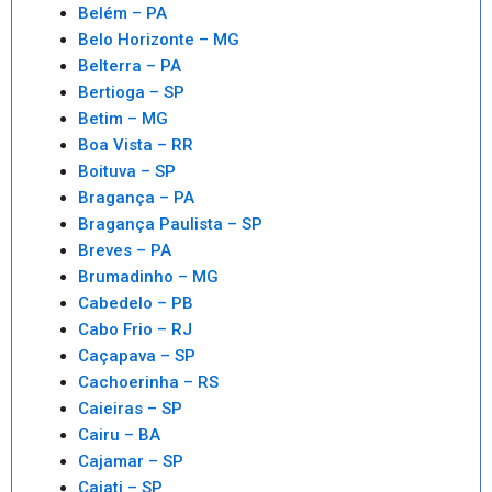
Belém – PA
Belo Horizonte – MG
Belterra – PA
Bertioga – SP
Betim – MG
Boa Vista – RR
Boituva – SP
Bragança – PA
Bragança Paulista – SP
Breves – PA
Brumadinho – MG
Cabedelo – PB
Cabo Frio – RJ
Caçapava – SP
Cachoerinha – RS
Caieiras – SP
Cairu – BA
Cajamar – SP
Cajati – SP