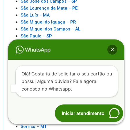
São José dos Campos – SP
São Lourenço da Mata – PE
São Luís – MA
São Miguel do Iguaçu – PR
São Miguel dos Campos – AL
São Paulo – SP
São Pedro da Aldeia – RJ
São Sebastiao – SP
São Sebastião – AL
Saquarema – RJ
Senhor do Bonfim – BA
Olá! Gostaria de solicitar o seu cartão ou
Seropédica – RJ
possui alguma dúvida? Fale agora
Serra – ES
conosco no Whatsapp.
Serrinha – BA
Sete Lagoas – MG
Sinop – MT
Sobral – CE
Iniciar atendimento
Sorocaba – SP
Sorriso – MT