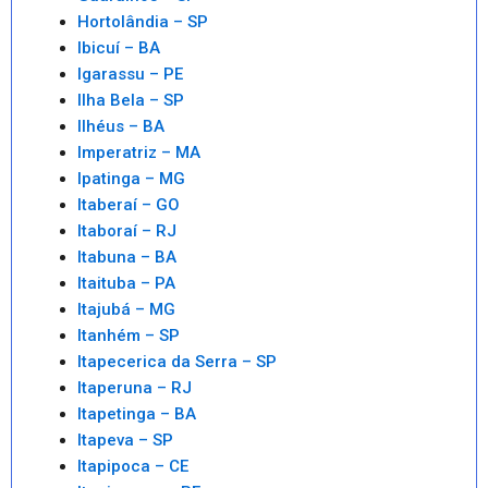
Hortolândia – SP
Ibicuí – BA
Igarassu – PE
Ilha Bela – SP
Ilhéus – BA
Imperatriz – MA
Ipatinga – MG
Itaberaí – GO
Itaboraí – RJ
Itabuna – BA
Itaituba – PA
Itajubá – MG
Itanhém – SP
Itapecerica da Serra – SP
Itaperuna – RJ
Itapetinga – BA
Itapeva – SP
Itapipoca – CE