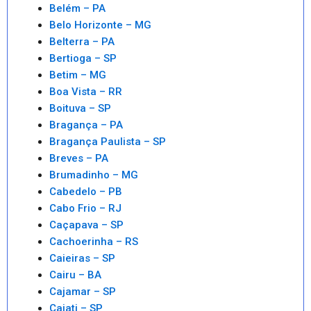
Belém – PA
Belo Horizonte – MG
Belterra – PA
Bertioga – SP
Betim – MG
Boa Vista – RR
Boituva – SP
Bragança – PA
Bragança Paulista – SP
Breves – PA
Brumadinho – MG
Cabedelo – PB
Cabo Frio – RJ
Caçapava – SP
Cachoerinha – RS
Caieiras – SP
Cairu – BA
Cajamar – SP
Cajati – SP