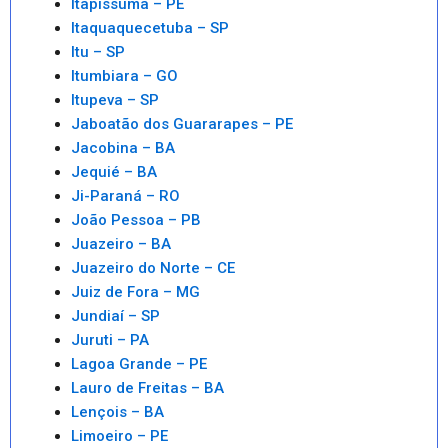
Itapissuma – PE
Itaquaquecetuba – SP
Itu – SP
Itumbiara – GO
Itupeva – SP
Jaboatão dos Guararapes – PE
Jacobina – BA
Jequié – BA
Ji-Paraná – RO
João Pessoa – PB
Juazeiro – BA
Juazeiro do Norte – CE
Juiz de Fora – MG
Jundiaí – SP
Juruti – PA
Lagoa Grande – PE
Lauro de Freitas – BA
Lençois – BA
Limoeiro – PE