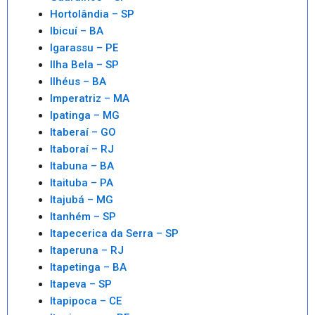
Hortolândia – SP
Ibicuí – BA
Igarassu – PE
Ilha Bela – SP
Ilhéus – BA
Imperatriz – MA
Ipatinga – MG
Itaberaí – GO
Itaboraí – RJ
Itabuna – BA
Itaituba – PA
Itajubá – MG
Itanhém – SP
Itapecerica da Serra – SP
Itaperuna – RJ
Itapetinga – BA
Itapeva – SP
Itapipoca – CE