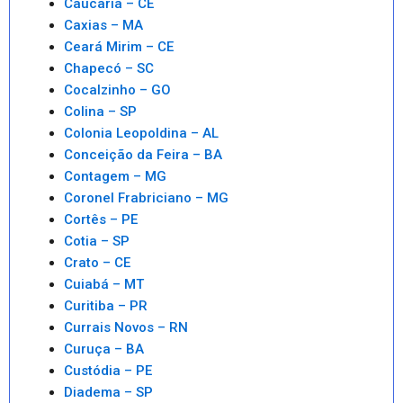
Caucaria – CE
Caxias – MA
Ceará Mirim – CE
Chapecó – SC
Cocalzinho – GO
Colina – SP
Colonia Leopoldina – AL
Conceição da Feira – BA
Contagem – MG
Coronel Frabriciano – MG
Cortês – PE
Cotia – SP
Crato – CE
Cuiabá – MT
Curitiba – PR
Currais Novos – RN
Curuça – BA
Custódia – PE
Diadema – SP