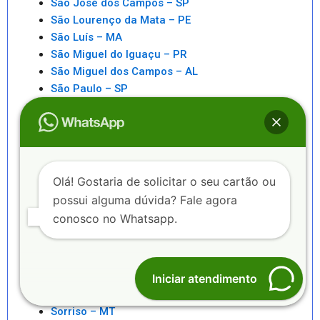
São José dos Campos – SP
São Lourenço da Mata – PE
São Luís – MA
São Miguel do Iguaçu – PR
São Miguel dos Campos – AL
São Paulo – SP
São Pedro da Aldeia – RJ
São Sebastiao – SP
São Sebastião – AL
Saquarema – RJ
Senhor do Bonfim – BA
Olá! Gostaria de solicitar o seu cartão ou
Seropédica – RJ
possui alguma dúvida? Fale agora
Serra – ES
conosco no Whatsapp.
Serrinha – BA
Sete Lagoas – MG
Sinop – MT
Sobral – CE
Iniciar atendimento
Sorocaba – SP
Sorriso – MT