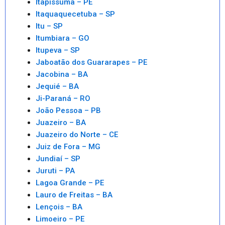
Itapissuma – PE
Itaquaquecetuba – SP
Itu – SP
Itumbiara – GO
Itupeva – SP
Jaboatão dos Guararapes – PE
Jacobina – BA
Jequié – BA
Ji-Paraná – RO
João Pessoa – PB
Juazeiro – BA
Juazeiro do Norte – CE
Juiz de Fora – MG
Jundiaí – SP
Juruti – PA
Lagoa Grande – PE
Lauro de Freitas – BA
Lençois – BA
Limoeiro – PE