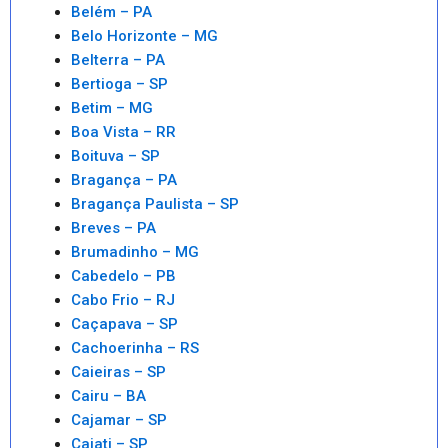
Belém – PA
Belo Horizonte – MG
Belterra – PA
Bertioga – SP
Betim – MG
Boa Vista – RR
Boituva – SP
Bragança – PA
Bragança Paulista – SP
Breves – PA
Brumadinho – MG
Cabedelo – PB
Cabo Frio – RJ
Caçapava – SP
Cachoerinha – RS
Caieiras – SP
Cairu – BA
Cajamar – SP
Cajati – SP