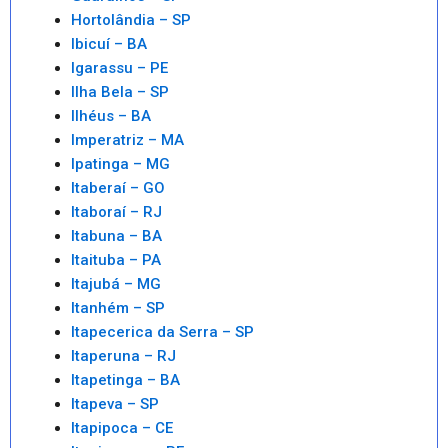
Hortolândia – SP
Ibicuí – BA
Igarassu – PE
Ilha Bela – SP
Ilhéus – BA
Imperatriz – MA
Ipatinga – MG
Itaberaí – GO
Itaboraí – RJ
Itabuna – BA
Itaituba – PA
Itajubá – MG
Itanhém – SP
Itapecerica da Serra – SP
Itaperuna – RJ
Itapetinga – BA
Itapeva – SP
Itapipoca – CE