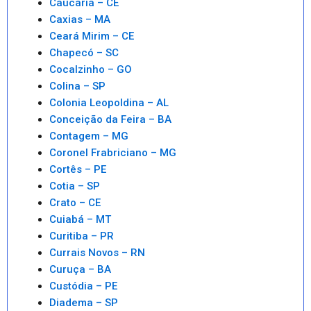
Caucaria – CE
Caxias – MA
Ceará Mirim – CE
Chapecó – SC
Cocalzinho – GO
Colina – SP
Colonia Leopoldina – AL
Conceição da Feira – BA
Contagem – MG
Coronel Frabriciano – MG
Cortês – PE
Cotia – SP
Crato – CE
Cuiabá – MT
Curitiba – PR
Currais Novos – RN
Curuça – BA
Custódia – PE
Diadema – SP