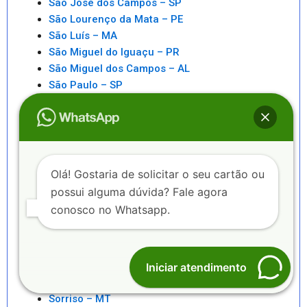
São José dos Campos – SP
São Lourenço da Mata – PE
São Luís – MA
São Miguel do Iguaçu – PR
São Miguel dos Campos – AL
São Paulo – SP
São Pedro da Aldeia – RJ
São Sebastiao – SP
São Sebastião – AL
Saquarema – RJ
Senhor do Bonfim – BA
Olá! Gostaria de solicitar o seu cartão ou
Seropédica – RJ
possui alguma dúvida? Fale agora
Serra – ES
conosco no Whatsapp.
Serrinha – BA
Sete Lagoas – MG
Sinop – MT
Sobral – CE
Iniciar atendimento
Sorocaba – SP
Sorriso – MT