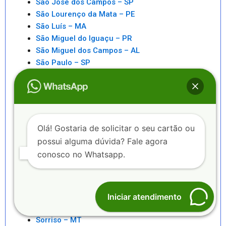
São José dos Campos – SP
São Lourenço da Mata – PE
São Luís – MA
São Miguel do Iguaçu – PR
São Miguel dos Campos – AL
São Paulo – SP
São Pedro da Aldeia – RJ
São Sebastiao – SP
São Sebastião – AL
Saquarema – RJ
Senhor do Bonfim – BA
Olá! Gostaria de solicitar o seu cartão ou
Seropédica – RJ
possui alguma dúvida? Fale agora
Serra – ES
conosco no Whatsapp.
Serrinha – BA
Sete Lagoas – MG
Sinop – MT
Sobral – CE
Iniciar atendimento
Sorocaba – SP
Sorriso – MT