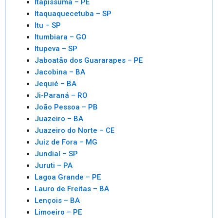
Itapissuma – PE
Itaquaquecetuba – SP
Itu – SP
Itumbiara – GO
Itupeva – SP
Jaboatão dos Guararapes – PE
Jacobina – BA
Jequié – BA
Ji-Paraná – RO
João Pessoa – PB
Juazeiro – BA
Juazeiro do Norte – CE
Juiz de Fora – MG
Jundiaí – SP
Juruti – PA
Lagoa Grande – PE
Lauro de Freitas – BA
Lençois – BA
Limoeiro – PE