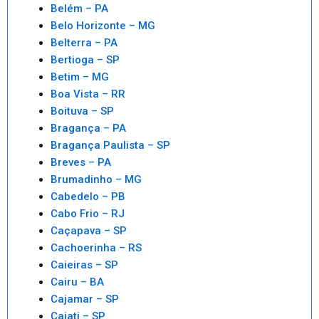
Belém – PA
Belo Horizonte – MG
Belterra – PA
Bertioga – SP
Betim – MG
Boa Vista – RR
Boituva – SP
Bragança – PA
Bragança Paulista – SP
Breves – PA
Brumadinho – MG
Cabedelo – PB
Cabo Frio – RJ
Caçapava – SP
Cachoerinha – RS
Caieiras – SP
Cairu – BA
Cajamar – SP
Cajati – SP