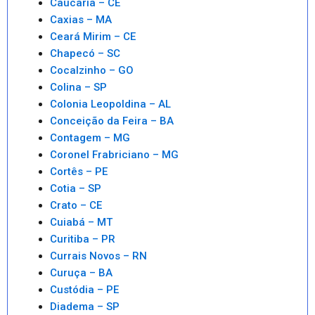
Caucaria – CE
Caxias – MA
Ceará Mirim – CE
Chapecó – SC
Cocalzinho – GO
Colina – SP
Colonia Leopoldina – AL
Conceição da Feira – BA
Contagem – MG
Coronel Frabriciano – MG
Cortês – PE
Cotia – SP
Crato – CE
Cuiabá – MT
Curitiba – PR
Currais Novos – RN
Curuça – BA
Custódia – PE
Diadema – SP