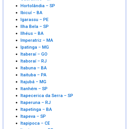
Hortolândia – SP
Ibicuí – BA
Igarassu – PE
Ilha Bela – SP
Ilhéus – BA
Imperatriz – MA
Ipatinga – MG
Itaberaí – GO
Itaboraí – RJ
Itabuna – BA
Itaituba – PA
Itajubá – MG
Itanhém – SP
Itapecerica da Serra – SP
Itaperuna – RJ
Itapetinga – BA
Itapeva – SP
Itapipoca – CE