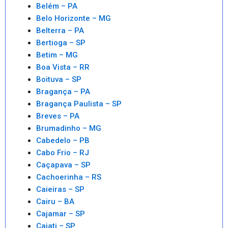
Belém – PA
Belo Horizonte – MG
Belterra – PA
Bertioga – SP
Betim – MG
Boa Vista – RR
Boituva – SP
Bragança – PA
Bragança Paulista – SP
Breves – PA
Brumadinho – MG
Cabedelo – PB
Cabo Frio – RJ
Caçapava – SP
Cachoerinha – RS
Caieiras – SP
Cairu – BA
Cajamar – SP
Cajati – SP