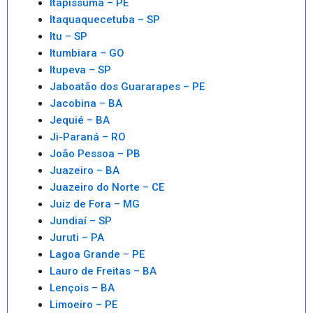
Itapissuma – PE
Itaquaquecetuba – SP
Itu – SP
Itumbiara – GO
Itupeva – SP
Jaboatão dos Guararapes – PE
Jacobina – BA
Jequié – BA
Ji-Paraná – RO
João Pessoa – PB
Juazeiro – BA
Juazeiro do Norte – CE
Juiz de Fora – MG
Jundiaí – SP
Juruti – PA
Lagoa Grande – PE
Lauro de Freitas – BA
Lençois – BA
Limoeiro – PE