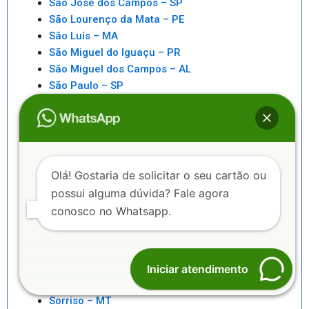
São José dos Campos – SP
São Lourenço da Mata – PE
São Luís – MA
São Miguel do Iguaçu – PR
São Miguel dos Campos – AL
São Paulo – SP
São Pedro da Aldeia – RJ
São Sebastiao – SP
São Sebastião – AL
Saquarema – RJ
Senhor do Bonfim – BA
Olá! Gostaria de solicitar o seu cartão ou
Seropédica – RJ
possui alguma dúvida? Fale agora
Serra – ES
conosco no Whatsapp.
Serrinha – BA
Sete Lagoas – MG
Sinop – MT
Sobral – CE
Iniciar atendimento
Sorocaba – SP
Sorriso – MT