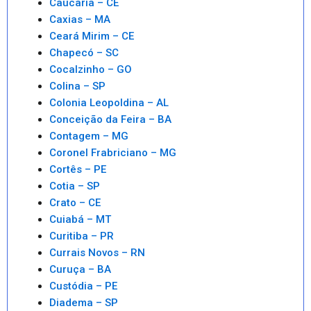
Caucaria – CE
Caxias – MA
Ceará Mirim – CE
Chapecó – SC
Cocalzinho – GO
Colina – SP
Colonia Leopoldina – AL
Conceição da Feira – BA
Contagem – MG
Coronel Frabriciano – MG
Cortês – PE
Cotia – SP
Crato – CE
Cuiabá – MT
Curitiba – PR
Currais Novos – RN
Curuça – BA
Custódia – PE
Diadema – SP