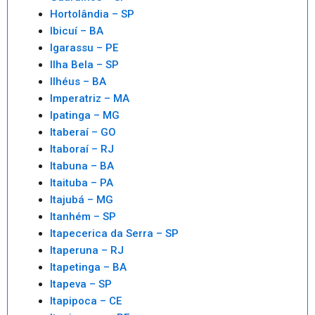
Hortolândia – SP
Ibicuí – BA
Igarassu – PE
Ilha Bela – SP
Ilhéus – BA
Imperatriz – MA
Ipatinga – MG
Itaberaí – GO
Itaboraí – RJ
Itabuna – BA
Itaituba – PA
Itajubá – MG
Itanhém – SP
Itapecerica da Serra – SP
Itaperuna – RJ
Itapetinga – BA
Itapeva – SP
Itapipoca – CE