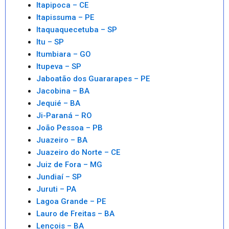
Itapipoca – CE
Itapissuma – PE
Itaquaquecetuba – SP
Itu – SP
Itumbiara – GO
Itupeva – SP
Jaboatão dos Guararapes – PE
Jacobina – BA
Jequié – BA
Ji-Paraná – RO
João Pessoa – PB
Juazeiro – BA
Juazeiro do Norte – CE
Juiz de Fora – MG
Jundiaí – SP
Juruti – PA
Lagoa Grande – PE
Lauro de Freitas – BA
Lençois – BA