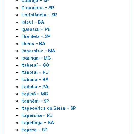
Guarujá – SP
Guarulhos – SP
Hortolândia – SP
Ibicuí – BA
Igarassu – PE
Ilha Bela – SP
Ilhéus – BA
Imperatriz – MA
Ipatinga – MG
Itaberaí – GO
Itaboraí – RJ
Itabuna – BA
Itaituba – PA
Itajubá – MG
Itanhém – SP
Itapecerica da Serra – SP
Itaperuna – RJ
Itapetinga – BA
Itapeva – SP