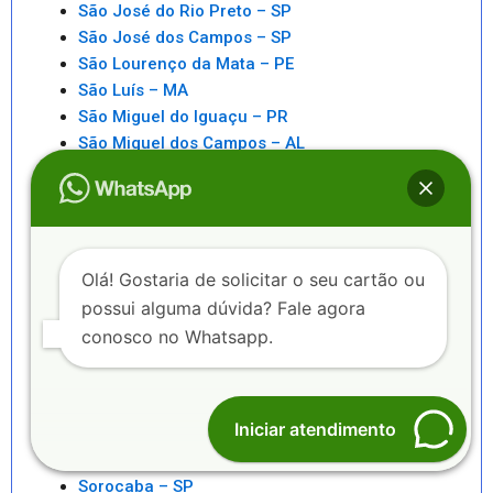
São José do Rio Preto – SP
São José dos Campos – SP
São Lourenço da Mata – PE
São Luís – MA
São Miguel do Iguaçu – PR
São Miguel dos Campos – AL
São Paulo – SP
São Pedro da Aldeia – RJ
São Sebastiao – SP
São Sebastião – AL
Saquarema – RJ
Olá! Gostaria de solicitar o seu cartão ou
Senhor do Bonfim – BA
possui alguma dúvida? Fale agora
Seropédica – RJ
conosco no Whatsapp.
Serra – ES
Serrinha – BA
Sete Lagoas – MG
Iniciar atendimento
Sinop – MT
Sobral – CE
Sorocaba – SP