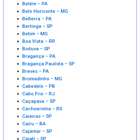
Belém – PA
Belo Horizonte – MG
Belterra – PA
Bertioga – SP
Betim – MG
Boa Vista – RR
Boituva – SP
Bragança – PA
Bragança Paulista – SP
Breves – PA
Brumadinho – MG
Cabedelo – PB
Cabo Frio – RJ
Caçapava – SP
Cachoerinha – RS
Caieiras – SP
Cairu – BA
Cajamar – SP
Cajati – SP