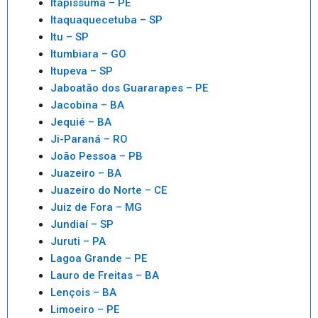
Itapissuma – PE
Itaquaquecetuba – SP
Itu – SP
Itumbiara – GO
Itupeva – SP
Jaboatão dos Guararapes – PE
Jacobina – BA
Jequié – BA
Ji-Paraná – RO
João Pessoa – PB
Juazeiro – BA
Juazeiro do Norte – CE
Juiz de Fora – MG
Jundiaí – SP
Juruti – PA
Lagoa Grande – PE
Lauro de Freitas – BA
Lençois – BA
Limoeiro – PE