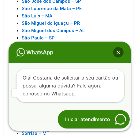
São José dos Campos – SP
São Lourenço da Mata – PE
São Luís – MA
São Miguel do Iguaçu – PR
São Miguel dos Campos – AL
São Paulo – SP
São Pedro da Aldeia – RJ
São Sebastiao – SP
São Sebastião – AL
Saquarema – RJ
Senhor do Bonfim – BA
Olá! Gostaria de solicitar o seu cartão ou
Seropédica – RJ
possui alguma dúvida? Fale agora
Serra – ES
conosco no Whatsapp.
Serrinha – BA
Sete Lagoas – MG
Sinop – MT
Sobral – CE
Iniciar atendimento
Sorocaba – SP
Sorriso – MT