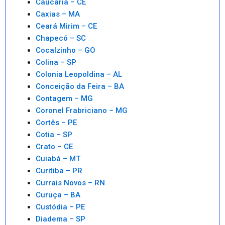
Caucaria – CE
Caxias – MA
Ceará Mirim – CE
Chapecó – SC
Cocalzinho – GO
Colina – SP
Colonia Leopoldina – AL
Conceição da Feira – BA
Contagem – MG
Coronel Frabriciano – MG
Cortês – PE
Cotia – SP
Crato – CE
Cuiabá – MT
Curitiba – PR
Currais Novos – RN
Curuça – BA
Custódia – PE
Diadema – SP