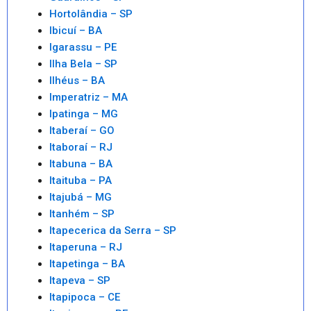
Hortolândia – SP
Ibicuí – BA
Igarassu – PE
Ilha Bela – SP
Ilhéus – BA
Imperatriz – MA
Ipatinga – MG
Itaberaí – GO
Itaboraí – RJ
Itabuna – BA
Itaituba – PA
Itajubá – MG
Itanhém – SP
Itapecerica da Serra – SP
Itaperuna – RJ
Itapetinga – BA
Itapeva – SP
Itapipoca – CE