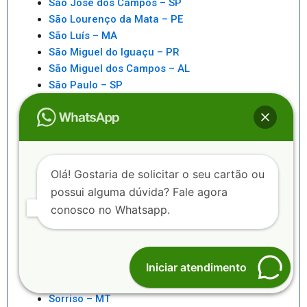
São José dos Campos – SP
São Lourenço da Mata – PE
São Luís – MA
São Miguel do Iguaçu – PR
São Miguel dos Campos – AL
São Paulo – SP
São Pedro da Aldeia – RJ
São Sebastiao – SP
São Sebastião – AL
Saquarema – RJ
Senhor do Bonfim – BA
Olá! Gostaria de solicitar o seu cartão ou
Seropédica – RJ
possui alguma dúvida? Fale agora
Serra – ES
conosco no Whatsapp.
Serrinha – BA
Sete Lagoas – MG
Sinop – MT
Sobral – CE
Iniciar atendimento
Sorocaba – SP
Sorriso – MT