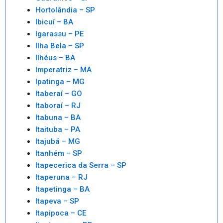
Hortolândia – SP
Ibicuí – BA
Igarassu – PE
Ilha Bela – SP
Ilhéus – BA
Imperatriz – MA
Ipatinga – MG
Itaberaí – GO
Itaboraí – RJ
Itabuna – BA
Itaituba – PA
Itajubá – MG
Itanhém – SP
Itapecerica da Serra – SP
Itaperuna – RJ
Itapetinga – BA
Itapeva – SP
Itapipoca – CE