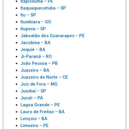
Itapissuma – PE
Itaquaquecetuba – SP
Itu – SP
Itumbiara – GO
Itupeva – SP
Jaboatão dos Guararapes – PE
Jacobina – BA
Jequié – BA
Ji-Paraná – RO
João Pessoa – PB
Juazeiro – BA
Juazeiro do Norte – CE
Juiz de Fora – MG
Jundiaí – SP
Juruti – PA
Lagoa Grande – PE
Lauro de Freitas – BA
Lençois – BA
Limoeiro – PE