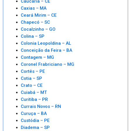
Caucaria – CE
Caxias – MA
Ceará Mirim – CE
Chapecó – SC
Cocalzinho – GO
Colina – SP
Colonia Leopoldina – AL
Conceição da Feira – BA
Contagem – MG
Coronel Frabriciano – MG
Cortês – PE
Cotia – SP
Crato – CE
Cuiabá – MT
Curitiba – PR
Currais Novos – RN
Curuça – BA
Custódia – PE
Diadema – SP