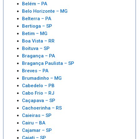
Belém – PA
Belo Horizonte – MG
Belterra – PA
Bertioga – SP
Betim – MG
Boa Vista – RR
Boituva – SP
Bragança – PA
Bragança Paulista – SP
Breves – PA
Brumadinho – MG
Cabedelo – PB
Cabo Frio – RJ
Caçapava – SP
Cachoerinha – RS
Caieiras – SP
Cairu – BA
Cajamar – SP
Cajati – SP