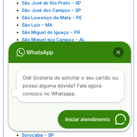
São José do Rio Preto – SP
São José dos Campos – SP
São Lourenço da Mata – PE
São Luís – MA
São Miguel do Iguaçu – PR
São Miguel dos Campos – AL
São Paulo – SP
São Pedro da Aldeia – RJ
São Sebastiao – SP
São Sebastião – AL
Saquarema – RJ
Olá! Gostaria de solicitar o seu cartão ou
Senhor do Bonfim – BA
possui alguma dúvida? Fale agora
Seropédica – RJ
conosco no Whatsapp.
Serra – ES
Serrinha – BA
Sete Lagoas – MG
Iniciar atendimento
Sinop – MT
Sobral – CE
Sorocaba – SP