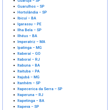
Guarujá – SP
Guarulhos – SP
Hortolândia – SP
Ibicuí – BA
Igarassu – PE
Ilha Bela – SP
Ilhéus – BA
Imperatriz – MA
Ipatinga – MG
Itaberaí – GO
Itaboraí – RJ
Itabuna – BA
Itaituba – PA
Itajubá – MG
Itanhém – SP
Itapecerica da Serra – SP
Itaperuna – RJ
Itapetinga – BA
Itapeva – SP