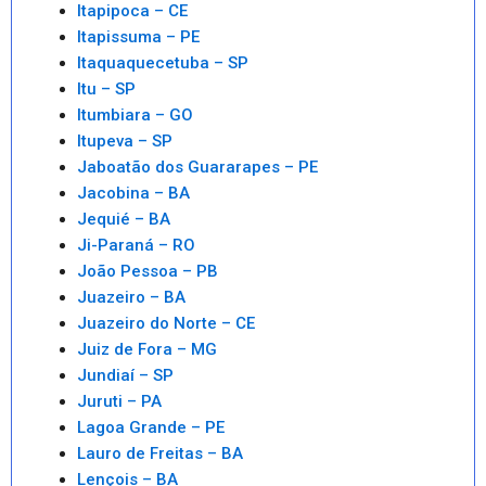
Itapipoca – CE
Itapissuma – PE
Itaquaquecetuba – SP
Itu – SP
Itumbiara – GO
Itupeva – SP
Jaboatão dos Guararapes – PE
Jacobina – BA
Jequié – BA
Ji-Paraná – RO
João Pessoa – PB
Juazeiro – BA
Juazeiro do Norte – CE
Juiz de Fora – MG
Jundiaí – SP
Juruti – PA
Lagoa Grande – PE
Lauro de Freitas – BA
Lençois – BA