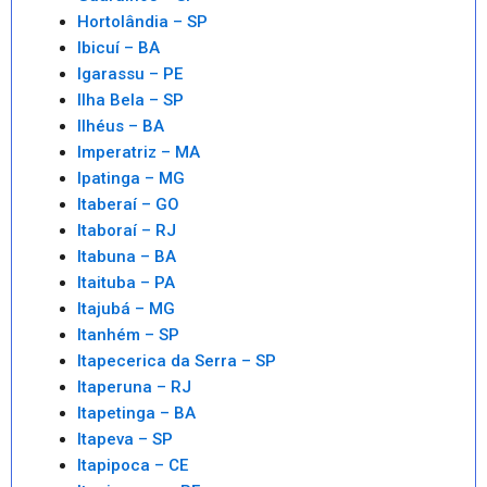
Hortolândia – SP
Ibicuí – BA
Igarassu – PE
Ilha Bela – SP
Ilhéus – BA
Imperatriz – MA
Ipatinga – MG
Itaberaí – GO
Itaboraí – RJ
Itabuna – BA
Itaituba – PA
Itajubá – MG
Itanhém – SP
Itapecerica da Serra – SP
Itaperuna – RJ
Itapetinga – BA
Itapeva – SP
Itapipoca – CE