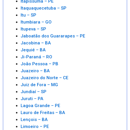
Itapissuma – PE
Itaquaquecetuba – SP
Itu – SP
Itumbiara – GO
Itupeva – SP
Jaboatão dos Guararapes – PE
Jacobina – BA
Jequié – BA
Ji-Paraná – RO
João Pessoa – PB
Juazeiro – BA
Juazeiro do Norte – CE
Juiz de Fora – MG
Jundiaí – SP
Juruti – PA
Lagoa Grande – PE
Lauro de Freitas – BA
Lençois – BA
Limoeiro – PE