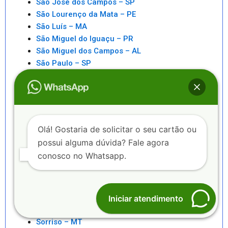
São José dos Campos – SP
São Lourenço da Mata – PE
São Luís – MA
São Miguel do Iguaçu – PR
São Miguel dos Campos – AL
São Paulo – SP
São Pedro da Aldeia – RJ
São Sebastiao – SP
São Sebastião – AL
Saquarema – RJ
Senhor do Bonfim – BA
Olá! Gostaria de solicitar o seu cartão ou
Seropédica – RJ
possui alguma dúvida? Fale agora
Serra – ES
conosco no Whatsapp.
Serrinha – BA
Sete Lagoas – MG
Sinop – MT
Sobral – CE
Iniciar atendimento
Sorocaba – SP
Sorriso – MT