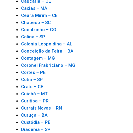
Caucaria – CE
Caxias – MA
Ceará Mirim – CE
Chapecó – SC
Cocalzinho – GO
Colina – SP
Colonia Leopoldina – AL
Conceição da Feira – BA
Contagem – MG
Coronel Frabriciano – MG
Cortês – PE
Cotia – SP
Crato – CE
Cuiabá – MT
Curitiba – PR
Currais Novos – RN
Curuça – BA
Custódia – PE
Diadema – SP