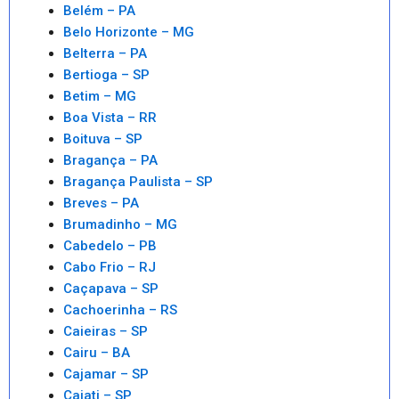
Belém – PA
Belo Horizonte – MG
Belterra – PA
Bertioga – SP
Betim – MG
Boa Vista – RR
Boituva – SP
Bragança – PA
Bragança Paulista – SP
Breves – PA
Brumadinho – MG
Cabedelo – PB
Cabo Frio – RJ
Caçapava – SP
Cachoerinha – RS
Caieiras – SP
Cairu – BA
Cajamar – SP
Cajati – SP