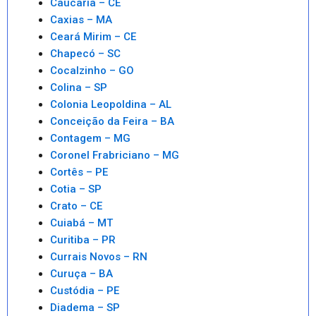
Caucaria – CE
Caxias – MA
Ceará Mirim – CE
Chapecó – SC
Cocalzinho – GO
Colina – SP
Colonia Leopoldina – AL
Conceição da Feira – BA
Contagem – MG
Coronel Frabriciano – MG
Cortês – PE
Cotia – SP
Crato – CE
Cuiabá – MT
Curitiba – PR
Currais Novos – RN
Curuça – BA
Custódia – PE
Diadema – SP