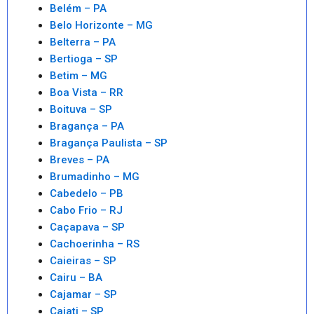
Belém – PA
Belo Horizonte – MG
Belterra – PA
Bertioga – SP
Betim – MG
Boa Vista – RR
Boituva – SP
Bragança – PA
Bragança Paulista – SP
Breves – PA
Brumadinho – MG
Cabedelo – PB
Cabo Frio – RJ
Caçapava – SP
Cachoerinha – RS
Caieiras – SP
Cairu – BA
Cajamar – SP
Cajati – SP