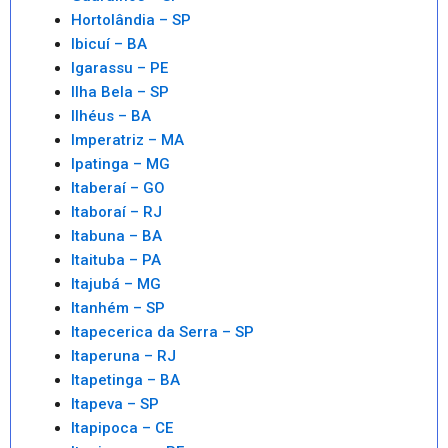
Hortolândia – SP
Ibicuí – BA
Igarassu – PE
Ilha Bela – SP
Ilhéus – BA
Imperatriz – MA
Ipatinga – MG
Itaberaí – GO
Itaboraí – RJ
Itabuna – BA
Itaituba – PA
Itajubá – MG
Itanhém – SP
Itapecerica da Serra – SP
Itaperuna – RJ
Itapetinga – BA
Itapeva – SP
Itapipoca – CE