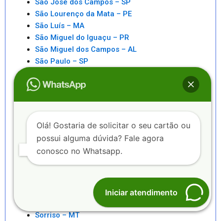
São José dos Campos – SP
São Lourenço da Mata – PE
São Luís – MA
São Miguel do Iguaçu – PR
São Miguel dos Campos – AL
São Paulo – SP
São Pedro da Aldeia – RJ
São Sebastiao – SP
São Sebastião – AL
Saquarema – RJ
Senhor do Bonfim – BA
Olá! Gostaria de solicitar o seu cartão ou
Seropédica – RJ
possui alguma dúvida? Fale agora
Serra – ES
conosco no Whatsapp.
Serrinha – BA
Sete Lagoas – MG
Sinop – MT
Sobral – CE
Iniciar atendimento
Sorocaba – SP
Sorriso – MT