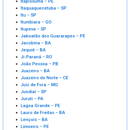
Itapissuma – PE
Itaquaquecetuba – SP
Itu – SP
Itumbiara – GO
Itupeva – SP
Jaboatão dos Guararapes – PE
Jacobina – BA
Jequié – BA
Ji-Paraná – RO
João Pessoa – PB
Juazeiro – BA
Juazeiro do Norte – CE
Juiz de Fora – MG
Jundiaí – SP
Juruti – PA
Lagoa Grande – PE
Lauro de Freitas – BA
Lençois – BA
Limoeiro – PE