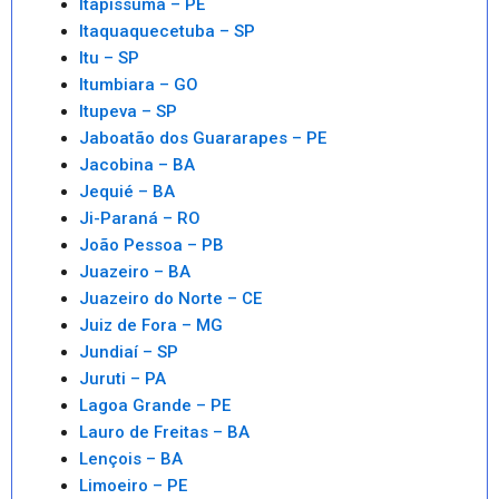
Itapissuma – PE
Itaquaquecetuba – SP
Itu – SP
Itumbiara – GO
Itupeva – SP
Jaboatão dos Guararapes – PE
Jacobina – BA
Jequié – BA
Ji-Paraná – RO
João Pessoa – PB
Juazeiro – BA
Juazeiro do Norte – CE
Juiz de Fora – MG
Jundiaí – SP
Juruti – PA
Lagoa Grande – PE
Lauro de Freitas – BA
Lençois – BA
Limoeiro – PE