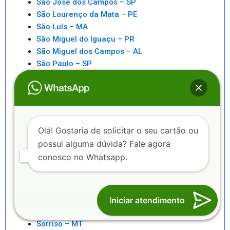
São José dos Campos – SP
São Lourenço da Mata – PE
São Luís – MA
São Miguel do Iguaçu – PR
São Miguel dos Campos – AL
São Paulo – SP
São Pedro da Aldeia – RJ
São Sebastiao – SP
São Sebastião – AL
Saquarema – RJ
Senhor do Bonfim – BA
Olá! Gostaria de solicitar o seu cartão ou
Seropédica – RJ
possui alguma dúvida? Fale agora
Serra – ES
conosco no Whatsapp.
Serrinha – BA
Sete Lagoas – MG
Sinop – MT
Sobral – CE
Iniciar atendimento
Sorocaba – SP
Sorriso – MT