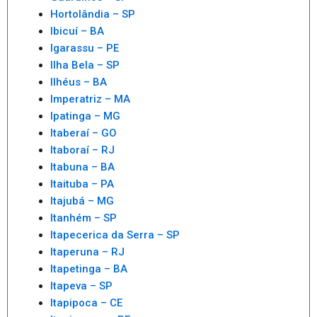
Hortolândia – SP
Ibicuí – BA
Igarassu – PE
Ilha Bela – SP
Ilhéus – BA
Imperatriz – MA
Ipatinga – MG
Itaberaí – GO
Itaboraí – RJ
Itabuna – BA
Itaituba – PA
Itajubá – MG
Itanhém – SP
Itapecerica da Serra – SP
Itaperuna – RJ
Itapetinga – BA
Itapeva – SP
Itapipoca – CE