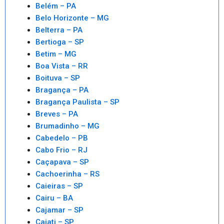
Belém – PA
Belo Horizonte – MG
Belterra – PA
Bertioga – SP
Betim – MG
Boa Vista – RR
Boituva – SP
Bragança – PA
Bragança Paulista – SP
Breves – PA
Brumadinho – MG
Cabedelo – PB
Cabo Frio – RJ
Caçapava – SP
Cachoerinha – RS
Caieiras – SP
Cairu – BA
Cajamar – SP
Cajati – SP