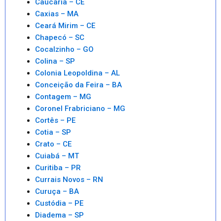
Caucaria – CE
Caxias – MA
Ceará Mirim – CE
Chapecó – SC
Cocalzinho – GO
Colina – SP
Colonia Leopoldina – AL
Conceição da Feira – BA
Contagem – MG
Coronel Frabriciano – MG
Cortês – PE
Cotia – SP
Crato – CE
Cuiabá – MT
Curitiba – PR
Currais Novos – RN
Curuça – BA
Custódia – PE
Diadema – SP