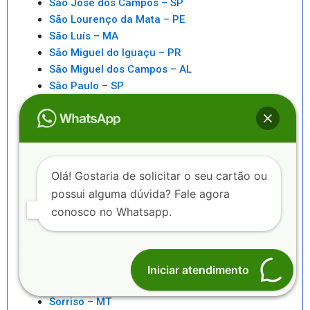
São José dos Campos – SP
São Lourenço da Mata – PE
São Luís – MA
São Miguel do Iguaçu – PR
São Miguel dos Campos – AL
São Paulo – SP
São Pedro da Aldeia – RJ
São Sebastiao – SP
São Sebastião – AL
Saquarema – RJ
Senhor do Bonfim – BA
Olá! Gostaria de solicitar o seu cartão ou
Seropédica – RJ
possui alguma dúvida? Fale agora
Serra – ES
conosco no Whatsapp.
Serrinha – BA
Sete Lagoas – MG
Sinop – MT
Sobral – CE
Iniciar atendimento
Sorocaba – SP
Sorriso – MT