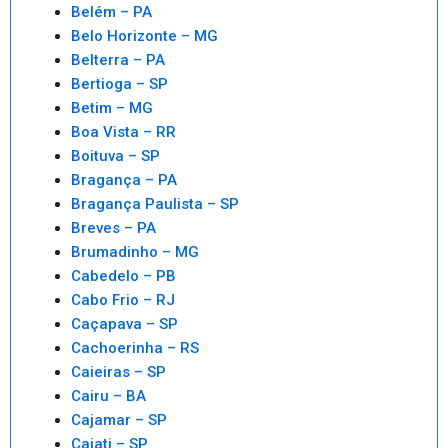
Belém – PA
Belo Horizonte – MG
Belterra – PA
Bertioga – SP
Betim – MG
Boa Vista – RR
Boituva – SP
Bragança – PA
Bragança Paulista – SP
Breves – PA
Brumadinho – MG
Cabedelo – PB
Cabo Frio – RJ
Caçapava – SP
Cachoerinha – RS
Caieiras – SP
Cairu – BA
Cajamar – SP
Cajati – SP