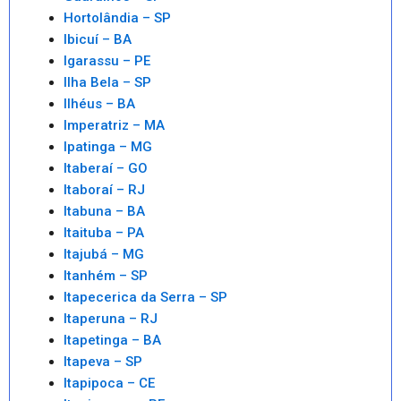
Hortolândia – SP
Ibicuí – BA
Igarassu – PE
Ilha Bela – SP
Ilhéus – BA
Imperatriz – MA
Ipatinga – MG
Itaberaí – GO
Itaboraí – RJ
Itabuna – BA
Itaituba – PA
Itajubá – MG
Itanhém – SP
Itapecerica da Serra – SP
Itaperuna – RJ
Itapetinga – BA
Itapeva – SP
Itapipoca – CE