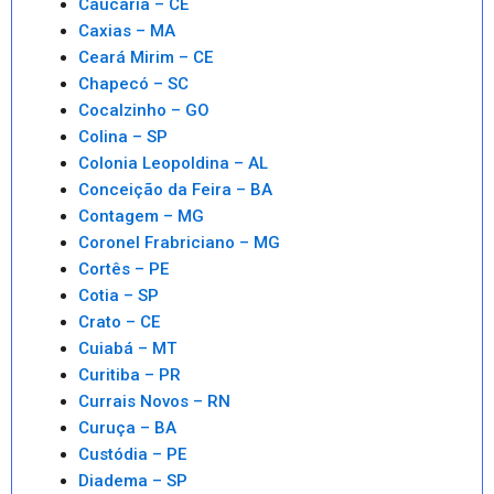
Caucaria – CE
Caxias – MA
Ceará Mirim – CE
Chapecó – SC
Cocalzinho – GO
Colina – SP
Colonia Leopoldina – AL
Conceição da Feira – BA
Contagem – MG
Coronel Frabriciano – MG
Cortês – PE
Cotia – SP
Crato – CE
Cuiabá – MT
Curitiba – PR
Currais Novos – RN
Curuça – BA
Custódia – PE
Diadema – SP