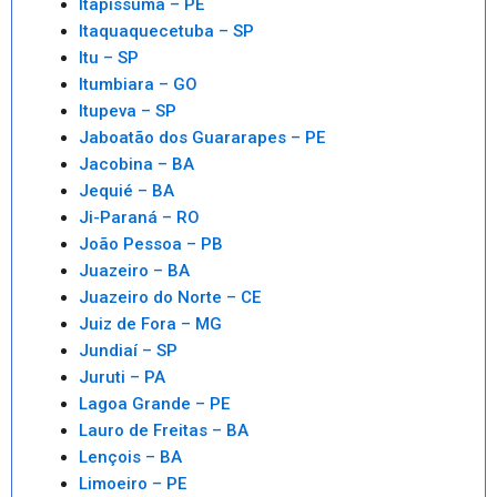
Itapissuma – PE
Itaquaquecetuba – SP
Itu – SP
Itumbiara – GO
Itupeva – SP
Jaboatão dos Guararapes – PE
Jacobina – BA
Jequié – BA
Ji-Paraná – RO
João Pessoa – PB
Juazeiro – BA
Juazeiro do Norte – CE
Juiz de Fora – MG
Jundiaí – SP
Juruti – PA
Lagoa Grande – PE
Lauro de Freitas – BA
Lençois – BA
Limoeiro – PE