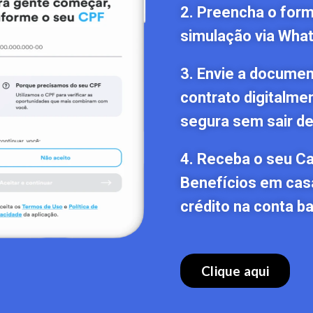
2. Preencha o formu
simulação via Wha
3. Envie a documen
contrato digitalme
segura sem sair de
4. Receba o seu C
Benefícios em cas
crédito na conta ba
Clique aqui