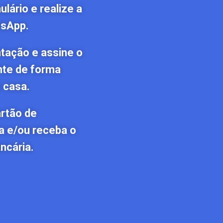
lário e realize a
tsApp.
tação e assine o
nte de forma
 casa.
artão de
a e/ou receba o
ncária.