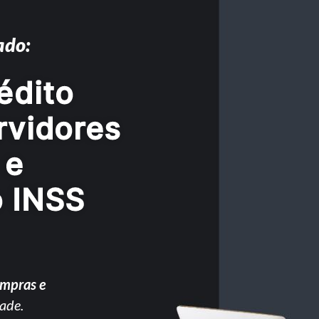
ado:
édito
rvidores
 e
o INSS
ompras e
ade.