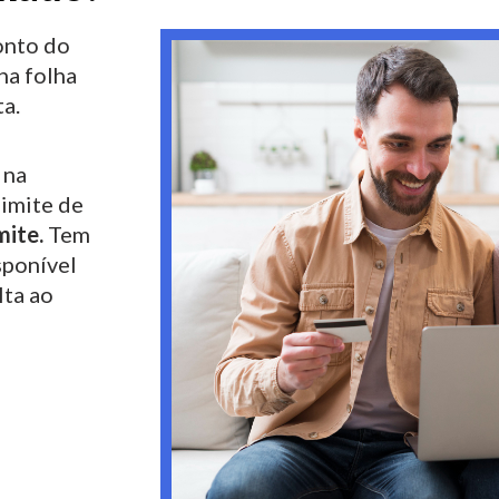
nto do
na folha
a.
 na
limite de
mite.
Tem
sponível
lta ao