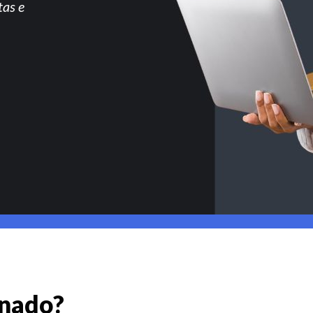
tas e
gnado?