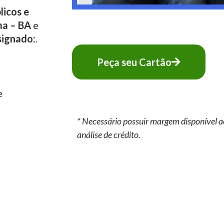
licos e
ma – BA
e
signado:
.
Peça seu Cartão
e
* Necessário possuir margem disponível a
análise de crédito.