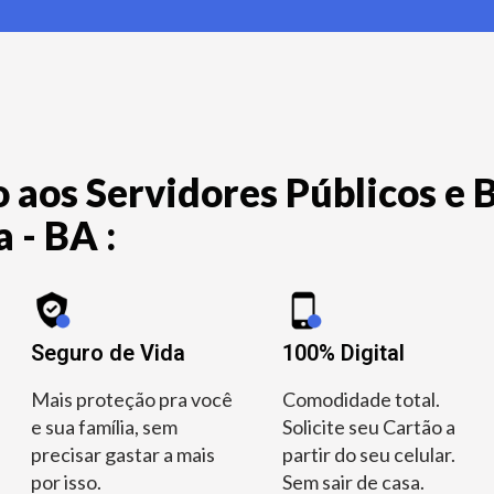
 aos Servidores Públicos e B
 - BA :
Seguro de Vida
100% Digital
Mais proteção pra você
Comodidade total.
e sua família, sem
Solicite seu Cartão a
precisar gastar a mais
partir do seu celular.
por isso.
Sem sair de casa.