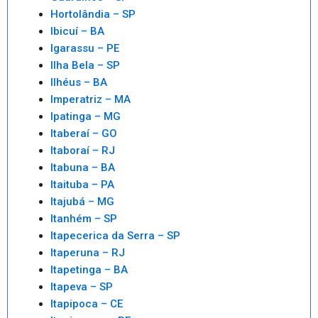
Hortolândia – SP
Ibicuí – BA
Igarassu – PE
Ilha Bela – SP
Ilhéus – BA
Imperatriz – MA
Ipatinga – MG
Itaberaí – GO
Itaboraí – RJ
Itabuna – BA
Itaituba – PA
Itajubá – MG
Itanhém – SP
Itapecerica da Serra – SP
Itaperuna – RJ
Itapetinga – BA
Itapeva – SP
Itapipoca – CE