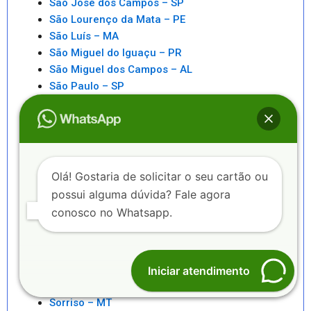
São José dos Campos – SP
São Lourenço da Mata – PE
São Luís – MA
São Miguel do Iguaçu – PR
São Miguel dos Campos – AL
São Paulo – SP
São Pedro da Aldeia – RJ
São Sebastiao – SP
São Sebastião – AL
Saquarema – RJ
Senhor do Bonfim – BA
Olá! Gostaria de solicitar o seu cartão ou
Seropédica – RJ
possui alguma dúvida? Fale agora
Serra – ES
conosco no Whatsapp.
Serrinha – BA
Sete Lagoas – MG
Sinop – MT
Sobral – CE
Iniciar atendimento
Sorocaba – SP
Sorriso – MT