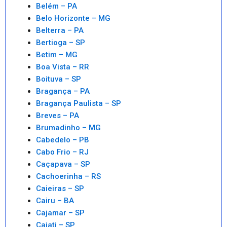
Belém – PA
Belo Horizonte – MG
Belterra – PA
Bertioga – SP
Betim – MG
Boa Vista – RR
Boituva – SP
Bragança – PA
Bragança Paulista – SP
Breves – PA
Brumadinho – MG
Cabedelo – PB
Cabo Frio – RJ
Caçapava – SP
Cachoerinha – RS
Caieiras – SP
Cairu – BA
Cajamar – SP
Cajati – SP