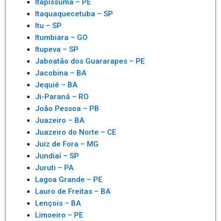
Itapissuma – PE
Itaquaquecetuba – SP
Itu – SP
Itumbiara – GO
Itupeva – SP
Jaboatão dos Guararapes – PE
Jacobina – BA
Jequié – BA
Ji-Paraná – RO
João Pessoa – PB
Juazeiro – BA
Juazeiro do Norte – CE
Juiz de Fora – MG
Jundiaí – SP
Juruti – PA
Lagoa Grande – PE
Lauro de Freitas – BA
Lençois – BA
Limoeiro – PE