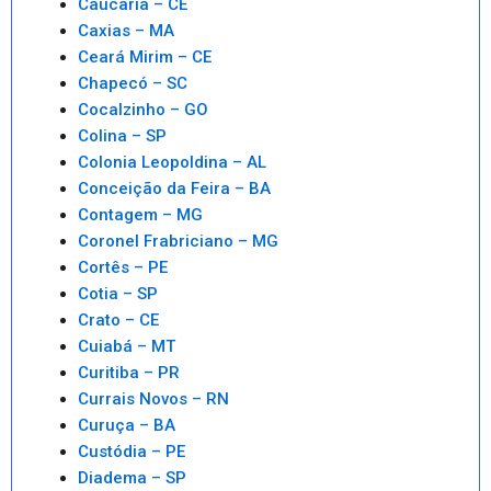
Caucaria – CE
Caxias – MA
Ceará Mirim – CE
Chapecó – SC
Cocalzinho – GO
Colina – SP
Colonia Leopoldina – AL
Conceição da Feira – BA
Contagem – MG
Coronel Frabriciano – MG
Cortês – PE
Cotia – SP
Crato – CE
Cuiabá – MT
Curitiba – PR
Currais Novos – RN
Curuça – BA
Custódia – PE
Diadema – SP