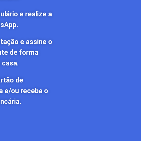
lário e realize a
tsApp.
tação e assine o
nte de forma
 casa.
artão de
a e/ou receba o
ncária.