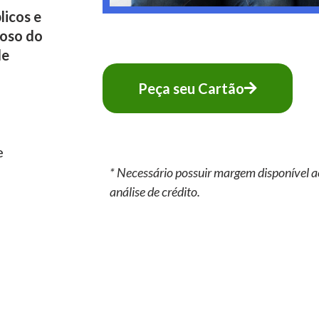
licos e
oso do
de
Peça seu Cartão
e
* Necessário possuir margem disponível a
análise de crédito.