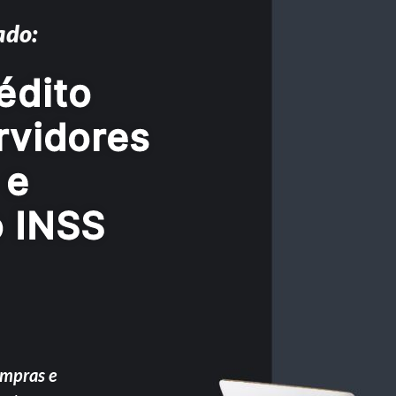
ado:
édito
rvidores
 e
o INSS
ompras e