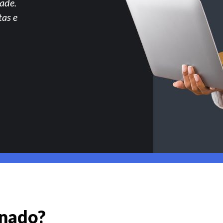
ade.
tas e
gnado?