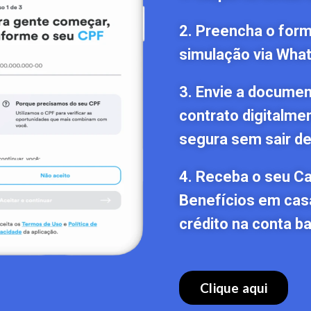
2. Preencha o formu
simulação via Wha
3. Envie a documen
contrato digitalme
segura sem sair de
4. Receba o seu C
Benefícios em cas
crédito na conta ba
Clique aqui