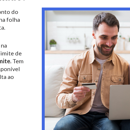
nto do
na folha
a.
 na
limite de
mite.
Tem
sponível
lta ao