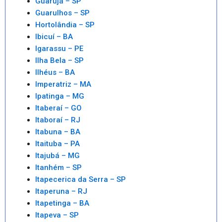
Guarujá – SP
Guarulhos – SP
Hortolândia – SP
Ibicuí – BA
Igarassu – PE
Ilha Bela – SP
Ilhéus – BA
Imperatriz – MA
Ipatinga – MG
Itaberaí – GO
Itaboraí – RJ
Itabuna – BA
Itaituba – PA
Itajubá – MG
Itanhém – SP
Itapecerica da Serra – SP
Itaperuna – RJ
Itapetinga – BA
Itapeva – SP