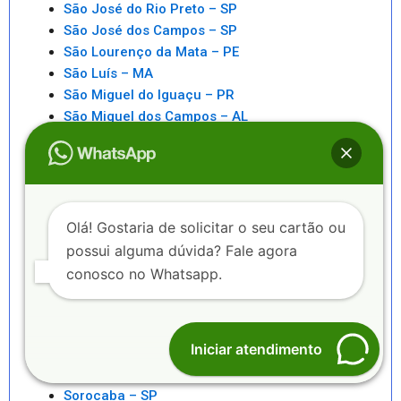
São José do Rio Preto – SP
São José dos Campos – SP
São Lourenço da Mata – PE
São Luís – MA
São Miguel do Iguaçu – PR
São Miguel dos Campos – AL
São Paulo – SP
São Pedro da Aldeia – RJ
São Sebastiao – SP
São Sebastião – AL
Saquarema – RJ
Olá! Gostaria de solicitar o seu cartão ou
Senhor do Bonfim – BA
possui alguma dúvida? Fale agora
Seropédica – RJ
conosco no Whatsapp.
Serra – ES
Serrinha – BA
Sete Lagoas – MG
Iniciar atendimento
Sinop – MT
Sobral – CE
Sorocaba – SP