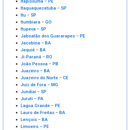
Itapissuma – PE
Itaquaquecetuba – SP
Itu – SP
Itumbiara – GO
Itupeva – SP
Jaboatão dos Guararapes – PE
Jacobina – BA
Jequié – BA
Ji-Paraná – RO
João Pessoa – PB
Juazeiro – BA
Juazeiro do Norte – CE
Juiz de Fora – MG
Jundiaí – SP
Juruti – PA
Lagoa Grande – PE
Lauro de Freitas – BA
Lençois – BA
Limoeiro – PE