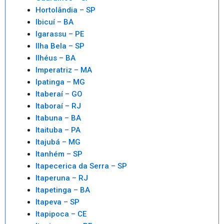
Hortolândia – SP
Ibicuí – BA
Igarassu – PE
Ilha Bela – SP
Ilhéus – BA
Imperatriz – MA
Ipatinga – MG
Itaberaí – GO
Itaboraí – RJ
Itabuna – BA
Itaituba – PA
Itajubá – MG
Itanhém – SP
Itapecerica da Serra – SP
Itaperuna – RJ
Itapetinga – BA
Itapeva – SP
Itapipoca – CE