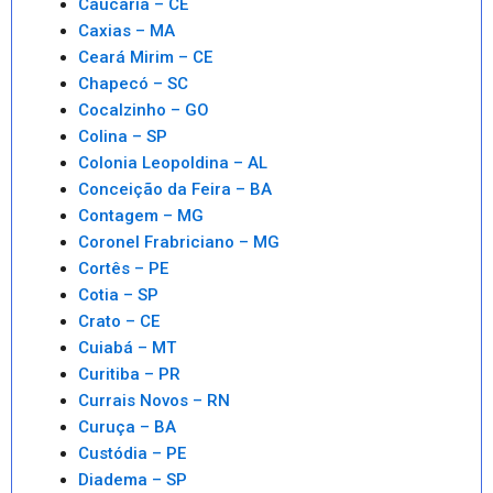
Caucaria – CE
Caxias – MA
Ceará Mirim – CE
Chapecó – SC
Cocalzinho – GO
Colina – SP
Colonia Leopoldina – AL
Conceição da Feira – BA
Contagem – MG
Coronel Frabriciano – MG
Cortês – PE
Cotia – SP
Crato – CE
Cuiabá – MT
Curitiba – PR
Currais Novos – RN
Curuça – BA
Custódia – PE
Diadema – SP