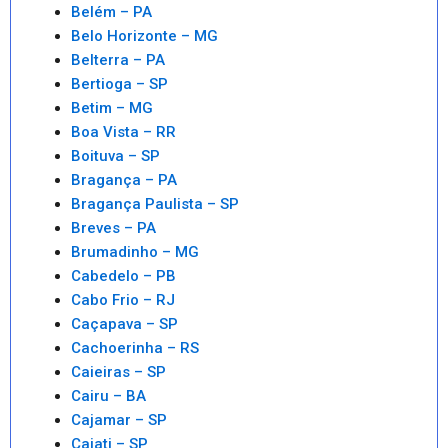
Belém – PA
Belo Horizonte – MG
Belterra – PA
Bertioga – SP
Betim – MG
Boa Vista – RR
Boituva – SP
Bragança – PA
Bragança Paulista – SP
Breves – PA
Brumadinho – MG
Cabedelo – PB
Cabo Frio – RJ
Caçapava – SP
Cachoerinha – RS
Caieiras – SP
Cairu – BA
Cajamar – SP
Cajati – SP