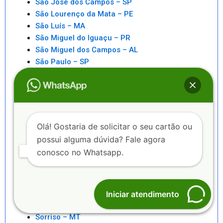
São José dos Campos – SP
São Lourenço da Mata – PE
São Luís – MA
São Miguel do Iguaçu – PR
São Miguel dos Campos – AL
São Paulo – SP
São Pedro da Aldeia – RJ
São Sebastiao – SP
São Sebastião – AL
Saquarema – RJ
Senhor do Bonfim – BA
Olá! Gostaria de solicitar o seu cartão ou
Seropédica – RJ
possui alguma dúvida? Fale agora
Serra – ES
conosco no Whatsapp.
Serrinha – BA
Sete Lagoas – MG
Sinop – MT
Sobral – CE
Iniciar atendimento
Sorocaba – SP
Sorriso – MT