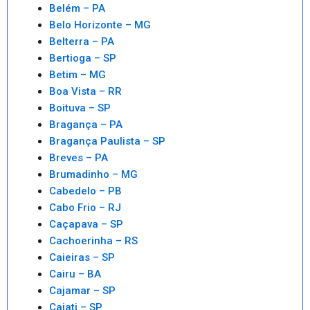
Belém – PA
Belo Horizonte – MG
Belterra – PA
Bertioga – SP
Betim – MG
Boa Vista – RR
Boituva – SP
Bragança – PA
Bragança Paulista – SP
Breves – PA
Brumadinho – MG
Cabedelo – PB
Cabo Frio – RJ
Caçapava – SP
Cachoerinha – RS
Caieiras – SP
Cairu – BA
Cajamar – SP
Cajati – SP