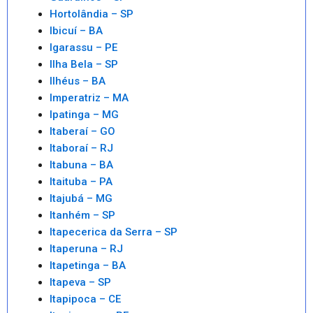
Hortolândia – SP
Ibicuí – BA
Igarassu – PE
Ilha Bela – SP
Ilhéus – BA
Imperatriz – MA
Ipatinga – MG
Itaberaí – GO
Itaboraí – RJ
Itabuna – BA
Itaituba – PA
Itajubá – MG
Itanhém – SP
Itapecerica da Serra – SP
Itaperuna – RJ
Itapetinga – BA
Itapeva – SP
Itapipoca – CE