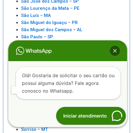
São José dos Campos – SP
São Lourenço da Mata – PE
São Luís – MA
São Miguel do Iguaçu – PR
São Miguel dos Campos – AL
São Paulo – SP
São Pedro da Aldeia – RJ
São Sebastiao – SP
São Sebastião – AL
Saquarema – RJ
Senhor do Bonfim – BA
Olá! Gostaria de solicitar o seu cartão ou
Seropédica – RJ
possui alguma dúvida? Fale agora
Serra – ES
conosco no Whatsapp.
Serrinha – BA
Sete Lagoas – MG
Sinop – MT
Sobral – CE
Iniciar atendimento
Sorocaba – SP
Sorriso – MT