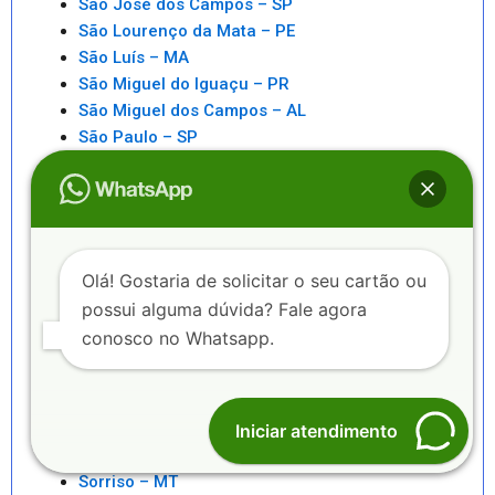
São José dos Campos – SP
São Lourenço da Mata – PE
São Luís – MA
São Miguel do Iguaçu – PR
São Miguel dos Campos – AL
São Paulo – SP
São Pedro da Aldeia – RJ
São Sebastiao – SP
São Sebastião – AL
Saquarema – RJ
Senhor do Bonfim – BA
Olá! Gostaria de solicitar o seu cartão ou
Seropédica – RJ
possui alguma dúvida? Fale agora
Serra – ES
conosco no Whatsapp.
Serrinha – BA
Sete Lagoas – MG
Sinop – MT
Sobral – CE
Iniciar atendimento
Sorocaba – SP
Sorriso – MT