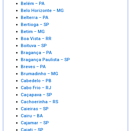
Belém – PA
Belo Horizonte – MG
Belterra – PA
Bertioga – SP
Betim – MG
Boa Vista – RR
Boituva – SP
Bragança – PA
Bragança Paulista – SP
Breves – PA
Brumadinho – MG
Cabedelo – PB
Cabo Frio – RJ
Caçapava – SP
Cachoerinha – RS
Caieiras – SP
Cairu – BA
Cajamar – SP
Cajati – SP