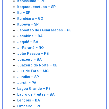
Itapissuma – PE
Itaquaquecetuba – SP
Itu – SP
Itumbiara – GO
Itupeva – SP
Jaboatão dos Guararapes – PE
Jacobina – BA
Jequié – BA
Ji-Paraná – RO
João Pessoa – PB
Juazeiro – BA
Juazeiro do Norte – CE
Juiz de Fora – MG
Jundiaí – SP
Juruti – PA
Lagoa Grande – PE
Lauro de Freitas – BA
Lençois – BA
Limoeiro – PE