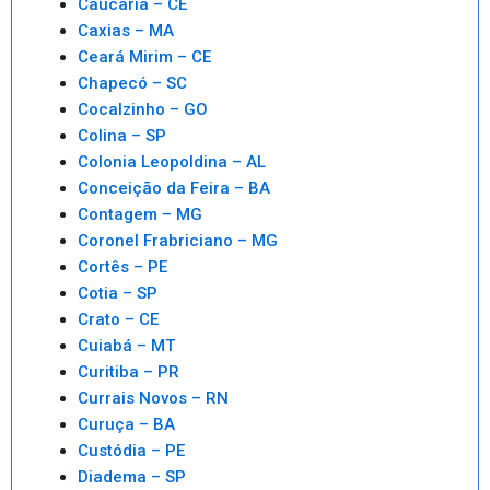
Caucaria – CE
Caxias – MA
Ceará Mirim – CE
Chapecó – SC
Cocalzinho – GO
Colina – SP
Colonia Leopoldina – AL
Conceição da Feira – BA
Contagem – MG
Coronel Frabriciano – MG
Cortês – PE
Cotia – SP
Crato – CE
Cuiabá – MT
Curitiba – PR
Currais Novos – RN
Curuça – BA
Custódia – PE
Diadema – SP