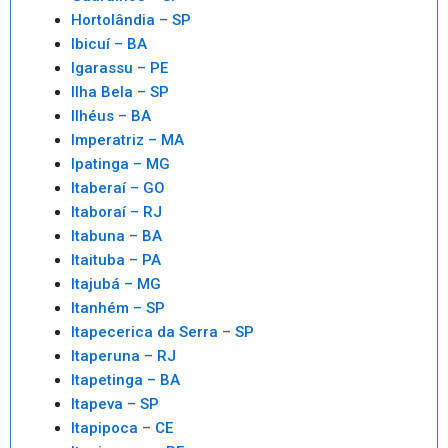
Hortolândia – SP
Ibicuí – BA
Igarassu – PE
Ilha Bela – SP
Ilhéus – BA
Imperatriz – MA
Ipatinga – MG
Itaberaí – GO
Itaboraí – RJ
Itabuna – BA
Itaituba – PA
Itajubá – MG
Itanhém – SP
Itapecerica da Serra – SP
Itaperuna – RJ
Itapetinga – BA
Itapeva – SP
Itapipoca – CE