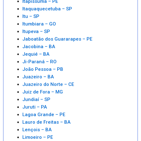
Itapissuma – PE
Itaquaquecetuba – SP
Itu – SP
Itumbiara – GO
Itupeva – SP
Jaboatão dos Guararapes – PE
Jacobina – BA
Jequié – BA
Ji-Paraná – RO
João Pessoa – PB
Juazeiro – BA
Juazeiro do Norte – CE
Juiz de Fora – MG
Jundiaí – SP
Juruti – PA
Lagoa Grande – PE
Lauro de Freitas – BA
Lençois – BA
Limoeiro – PE