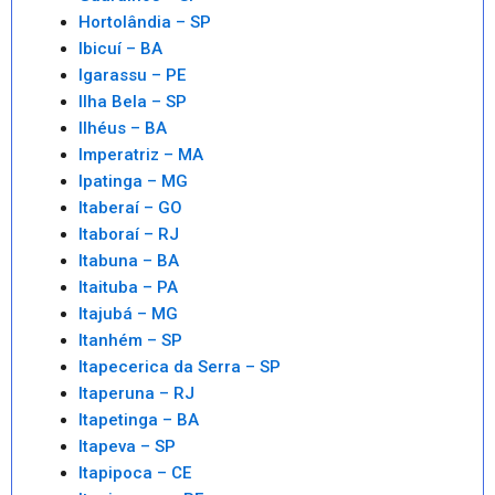
Hortolândia – SP
Ibicuí – BA
Igarassu – PE
Ilha Bela – SP
Ilhéus – BA
Imperatriz – MA
Ipatinga – MG
Itaberaí – GO
Itaboraí – RJ
Itabuna – BA
Itaituba – PA
Itajubá – MG
Itanhém – SP
Itapecerica da Serra – SP
Itaperuna – RJ
Itapetinga – BA
Itapeva – SP
Itapipoca – CE