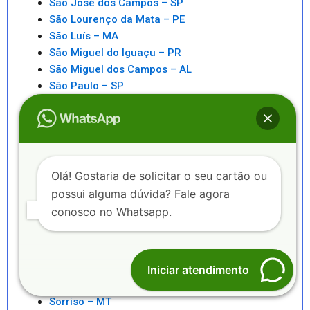
São José dos Campos – SP
São Lourenço da Mata – PE
São Luís – MA
São Miguel do Iguaçu – PR
São Miguel dos Campos – AL
São Paulo – SP
São Pedro da Aldeia – RJ
São Sebastiao – SP
São Sebastião – AL
Saquarema – RJ
Senhor do Bonfim – BA
Olá! Gostaria de solicitar o seu cartão ou
Seropédica – RJ
possui alguma dúvida? Fale agora
Serra – ES
conosco no Whatsapp.
Serrinha – BA
Sete Lagoas – MG
Sinop – MT
Sobral – CE
Iniciar atendimento
Sorocaba – SP
Sorriso – MT