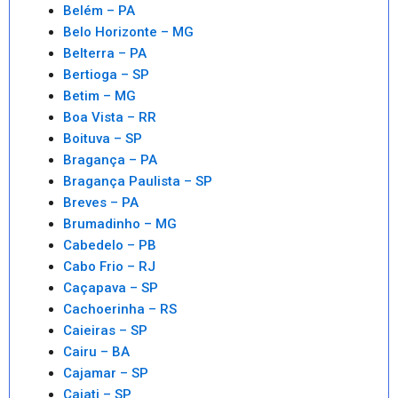
Belém – PA
Belo Horizonte – MG
Belterra – PA
Bertioga – SP
Betim – MG
Boa Vista – RR
Boituva – SP
Bragança – PA
Bragança Paulista – SP
Breves – PA
Brumadinho – MG
Cabedelo – PB
Cabo Frio – RJ
Caçapava – SP
Cachoerinha – RS
Caieiras – SP
Cairu – BA
Cajamar – SP
Cajati – SP