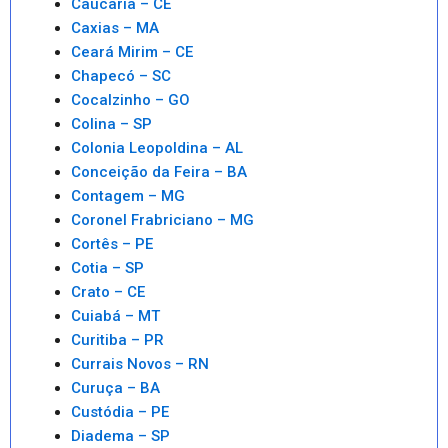
Caucaria – CE
Caxias – MA
Ceará Mirim – CE
Chapecó – SC
Cocalzinho – GO
Colina – SP
Colonia Leopoldina – AL
Conceição da Feira – BA
Contagem – MG
Coronel Frabriciano – MG
Cortês – PE
Cotia – SP
Crato – CE
Cuiabá – MT
Curitiba – PR
Currais Novos – RN
Curuça – BA
Custódia – PE
Diadema – SP