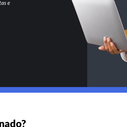
tas e
gnado?