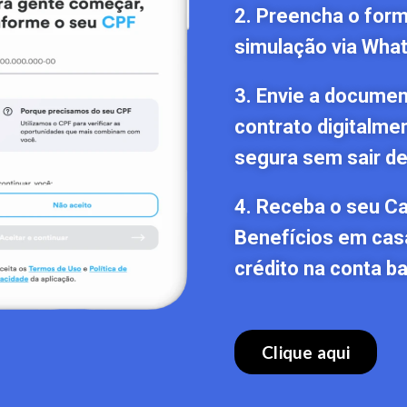
2. Preencha o formu
simulação via Wha
3. Envie a documen
contrato digitalme
segura sem sair de
4. Receba o seu C
Benefícios em cas
crédito na conta ba
Clique aqui