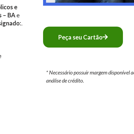
licos e
s – BA
e
signado:
.
Peça seu Cartão
e
* Necessário possuir margem disponível a
análise de crédito.