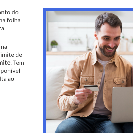
nto do
na folha
a.
 na
limite de
mite.
Tem
sponível
lta ao