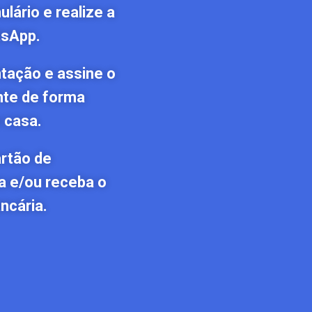
lário e realize a
tsApp.
tação e assine o
nte de forma
 casa.
artão de
a e/ou receba o
ncária.