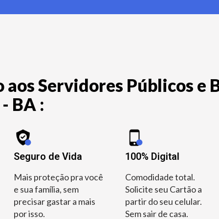
 aos Servidores Públicos e B
- BA :
Seguro de Vida
100% Digital
Mais proteção pra você
Comodidade total.
e sua família, sem
Solicite seu Cartão a
precisar gastar a mais
partir do seu celular.
por isso.
Sem sair de casa.