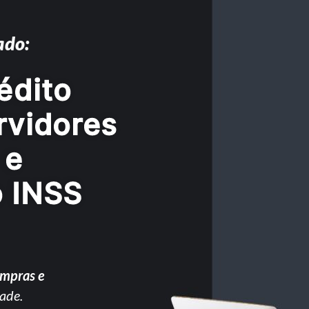
ado:
édito
rvidores
 e
o INSS
ompras e
ade.