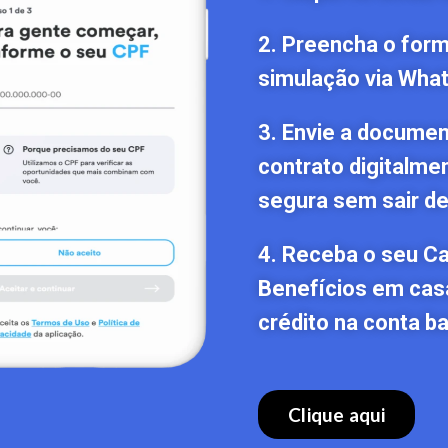
2. Preencha o formu
simulação via Wha
3. Envie a documen
contrato digitalme
segura sem sair de
4. Receba o seu C
Benefícios em cas
crédito na conta ba
Clique aqui