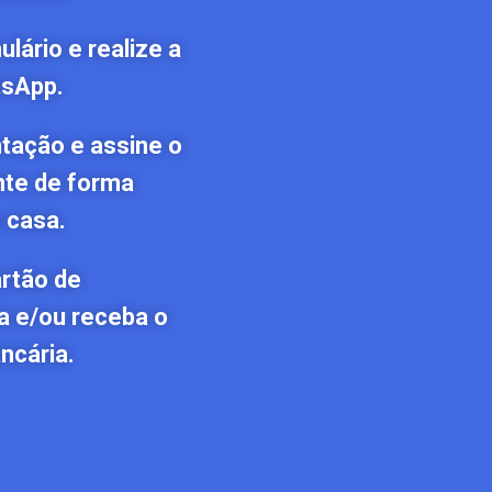
lário e realize a
tsApp.
tação e assine o
nte de forma
 casa.
artão de
a e/ou receba o
ncária.