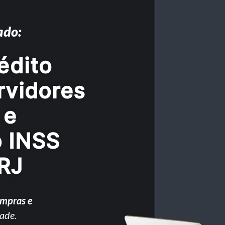
ado:
édito
rvidores
 e
o INSS
 RJ
ompras e
ade.