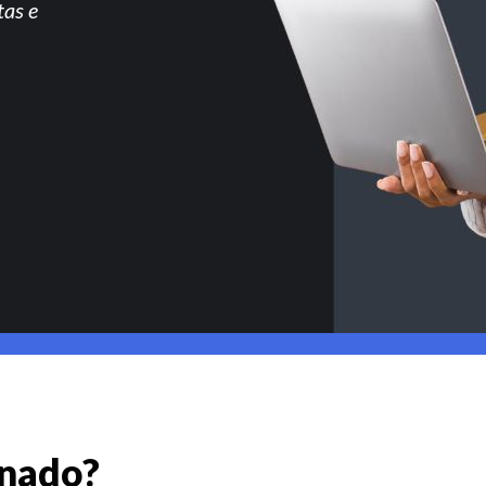
tas e
gnado?