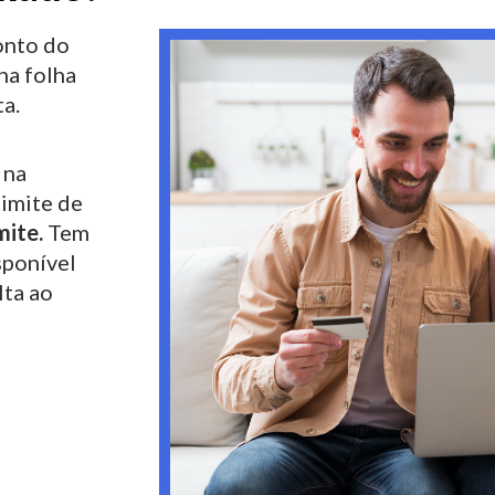
nto do
na folha
a.
 na
limite de
mite.
Tem
sponível
lta ao