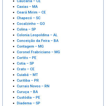
Caucaria – CE
Caxias – MA
Ceará Mirim – CE
Chapecó – SC
Cocalzinho – GO
Colina – SP
Colonia Leopoldina – AL
Conceição da Feira – BA
Contagem – MG
Coronel Frabriciano – MG
Cortês – PE
Cotia – SP
Crato – CE
Cuiabá – MT
Curitiba – PR
Currais Novos – RN
Curuça – BA
Custódia – PE
Diadema – SP