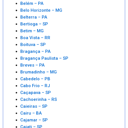
Belém – PA
Belo Horizonte – MG
Belterra – PA
Bertioga – SP
Betim – MG
Boa Vista – RR
Boituva – SP
Bragança – PA
Bragança Paulista – SP
Breves – PA
Brumadinho – MG
Cabedelo – PB
Cabo Frio – RJ
Caçapava – SP
Cachoerinha – RS
Caieiras – SP
Cairu – BA
Cajamar – SP
Cajati – SP