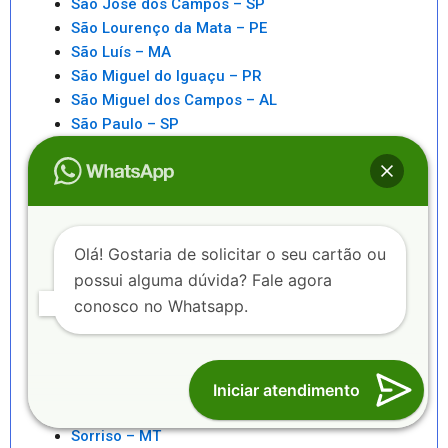
São José dos Campos – SP
São Lourenço da Mata – PE
São Luís – MA
São Miguel do Iguaçu – PR
São Miguel dos Campos – AL
São Paulo – SP
São Pedro da Aldeia – RJ
São Sebastiao – SP
São Sebastião – AL
Saquarema – RJ
Senhor do Bonfim – BA
Olá! Gostaria de solicitar o seu cartão ou
Seropédica – RJ
possui alguma dúvida? Fale agora
Serra – ES
conosco no Whatsapp.
Serrinha – BA
Sete Lagoas – MG
Sinop – MT
Sobral – CE
Iniciar atendimento
Sorocaba – SP
Sorriso – MT