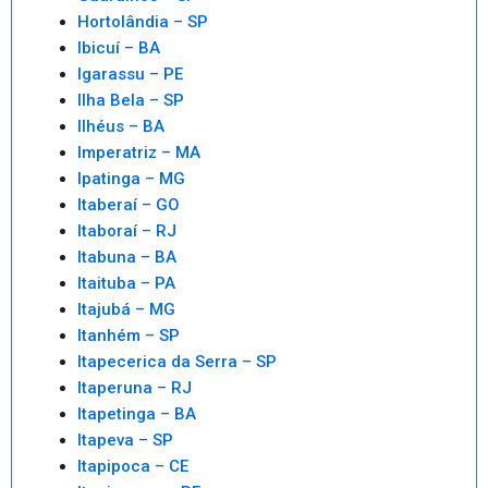
Hortolândia – SP
Ibicuí – BA
Igarassu – PE
Ilha Bela – SP
Ilhéus – BA
Imperatriz – MA
Ipatinga – MG
Itaberaí – GO
Itaboraí – RJ
Itabuna – BA
Itaituba – PA
Itajubá – MG
Itanhém – SP
Itapecerica da Serra – SP
Itaperuna – RJ
Itapetinga – BA
Itapeva – SP
Itapipoca – CE