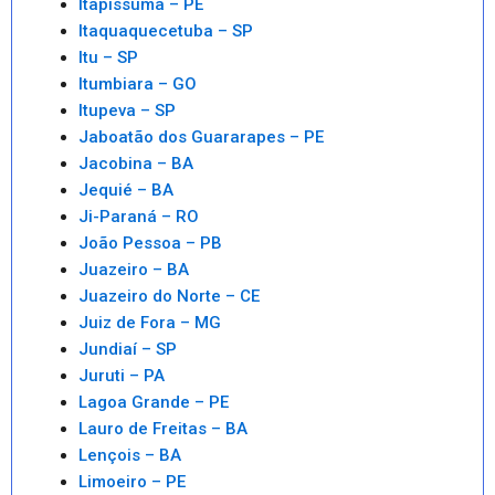
Itapissuma – PE
Itaquaquecetuba – SP
Itu – SP
Itumbiara – GO
Itupeva – SP
Jaboatão dos Guararapes – PE
Jacobina – BA
Jequié – BA
Ji-Paraná – RO
João Pessoa – PB
Juazeiro – BA
Juazeiro do Norte – CE
Juiz de Fora – MG
Jundiaí – SP
Juruti – PA
Lagoa Grande – PE
Lauro de Freitas – BA
Lençois – BA
Limoeiro – PE