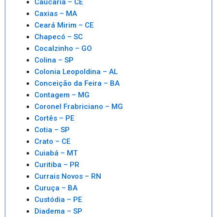
Caucaria – CE
Caxias – MA
Ceará Mirim – CE
Chapecó – SC
Cocalzinho – GO
Colina – SP
Colonia Leopoldina – AL
Conceição da Feira – BA
Contagem – MG
Coronel Frabriciano – MG
Cortês – PE
Cotia – SP
Crato – CE
Cuiabá – MT
Curitiba – PR
Currais Novos – RN
Curuça – BA
Custódia – PE
Diadema – SP