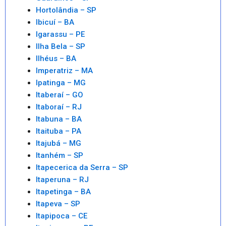
Hortolândia – SP
Ibicuí – BA
Igarassu – PE
Ilha Bela – SP
Ilhéus – BA
Imperatriz – MA
Ipatinga – MG
Itaberaí – GO
Itaboraí – RJ
Itabuna – BA
Itaituba – PA
Itajubá – MG
Itanhém – SP
Itapecerica da Serra – SP
Itaperuna – RJ
Itapetinga – BA
Itapeva – SP
Itapipoca – CE