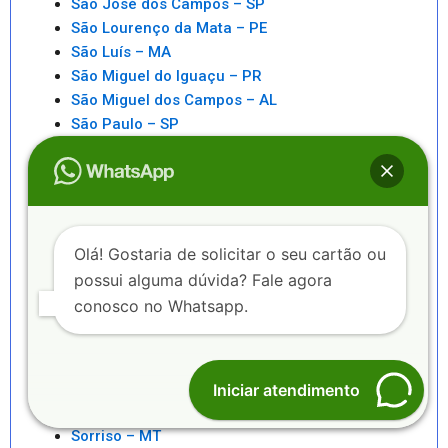
São José dos Campos – SP
São Lourenço da Mata – PE
São Luís – MA
São Miguel do Iguaçu – PR
São Miguel dos Campos – AL
São Paulo – SP
São Pedro da Aldeia – RJ
São Sebastiao – SP
São Sebastião – AL
Saquarema – RJ
Senhor do Bonfim – BA
Olá! Gostaria de solicitar o seu cartão ou
Seropédica – RJ
possui alguma dúvida? Fale agora
Serra – ES
conosco no Whatsapp.
Serrinha – BA
Sete Lagoas – MG
Sinop – MT
Sobral – CE
Iniciar atendimento
Sorocaba – SP
Sorriso – MT