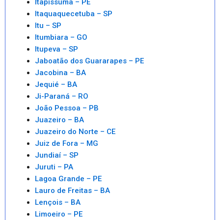
Itapissuma – PE
Itaquaquecetuba – SP
Itu – SP
Itumbiara – GO
Itupeva – SP
Jaboatão dos Guararapes – PE
Jacobina – BA
Jequié – BA
Ji-Paraná – RO
João Pessoa – PB
Juazeiro – BA
Juazeiro do Norte – CE
Juiz de Fora – MG
Jundiaí – SP
Juruti – PA
Lagoa Grande – PE
Lauro de Freitas – BA
Lençois – BA
Limoeiro – PE