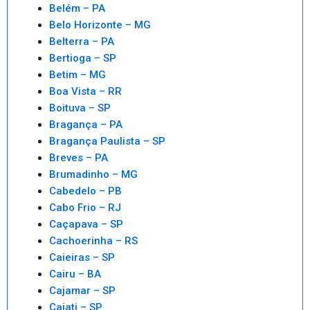
Belém – PA
Belo Horizonte – MG
Belterra – PA
Bertioga – SP
Betim – MG
Boa Vista – RR
Boituva – SP
Bragança – PA
Bragança Paulista – SP
Breves – PA
Brumadinho – MG
Cabedelo – PB
Cabo Frio – RJ
Caçapava – SP
Cachoerinha – RS
Caieiras – SP
Cairu – BA
Cajamar – SP
Cajati – SP