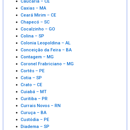
Caucaria – CE
Caxias – MA
Ceará Mirim – CE
Chapecó – SC
Cocalzinho – GO
Colina – SP
Colonia Leopoldina – AL
Conceição da Feira – BA
Contagem – MG
Coronel Frabriciano – MG
Cortês – PE
Cotia – SP
Crato – CE
Cuiabá – MT
Curitiba – PR
Currais Novos – RN
Curuça – BA
Custódia – PE
Diadema – SP