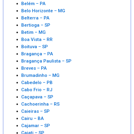
Belém – PA
Belo Horizonte – MG
Belterra – PA
Bertioga – SP
Betim – MG
Boa Vista – RR
Boituva – SP
Bragança – PA
Bragança Paulista – SP
Breves – PA
Brumadinho – MG
Cabedelo – PB
Cabo Frio – RJ
Caçapava – SP
Cachoerinha – RS
Caieiras – SP
Cairu – BA
Cajamar – SP
Cajati – SP