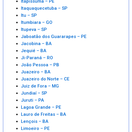
Itapissuma – PE
Itaquaquecetuba – SP
Itu – SP
Itumbiara – GO
Itupeva – SP
Jaboatão dos Guararapes – PE
Jacobina – BA
Jequié – BA
Ji-Paraná – RO
João Pessoa – PB
Juazeiro – BA
Juazeiro do Norte – CE
Juiz de Fora – MG
Jundiaí – SP
Juruti – PA
Lagoa Grande – PE
Lauro de Freitas – BA
Lençois – BA
Limoeiro – PE