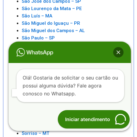
São José dos Campos – SP
São Lourenço da Mata – PE
São Luís – MA
São Miguel do Iguaçu – PR
São Miguel dos Campos – AL
São Paulo – SP
São Pedro da Aldeia – RJ
São Sebastiao – SP
São Sebastião – AL
Saquarema – RJ
Senhor do Bonfim – BA
Olá! Gostaria de solicitar o seu cartão ou
Seropédica – RJ
possui alguma dúvida? Fale agora
Serra – ES
conosco no Whatsapp.
Serrinha – BA
Sete Lagoas – MG
Sinop – MT
Sobral – CE
Iniciar atendimento
Sorocaba – SP
Sorriso – MT