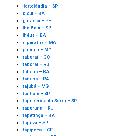
Hortolândia – SP
Ibicuí – BA
Igarassu – PE
Ilha Bela – SP
Ilhéus – BA
Imperatriz – MA
Ipatinga – MG
Itaberaí – GO
Itaboraí – RJ
Itabuna – BA
Itaituba – PA
Itajubá – MG
Itanhém – SP
Itapecerica da Serra – SP
Itaperuna – RJ
Itapetinga – BA
Itapeva – SP
Itapipoca – CE