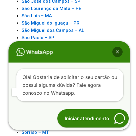
São José dos Campos – SP
São Lourenço da Mata – PE
São Luís – MA
São Miguel do Iguaçu – PR
São Miguel dos Campos – AL
São Paulo – SP
São Pedro da Aldeia – RJ
São Sebastiao – SP
São Sebastião – AL
Saquarema – RJ
Senhor do Bonfim – BA
Olá! Gostaria de solicitar o seu cartão ou
Seropédica – RJ
possui alguma dúvida? Fale agora
Serra – ES
conosco no Whatsapp.
Serrinha – BA
Sete Lagoas – MG
Sinop – MT
Sobral – CE
Iniciar atendimento
Sorocaba – SP
Sorriso – MT