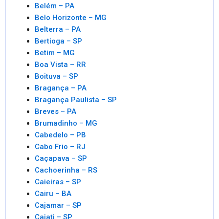
Belém – PA
Belo Horizonte – MG
Belterra – PA
Bertioga – SP
Betim – MG
Boa Vista – RR
Boituva – SP
Bragança – PA
Bragança Paulista – SP
Breves – PA
Brumadinho – MG
Cabedelo – PB
Cabo Frio – RJ
Caçapava – SP
Cachoerinha – RS
Caieiras – SP
Cairu – BA
Cajamar – SP
Cajati – SP