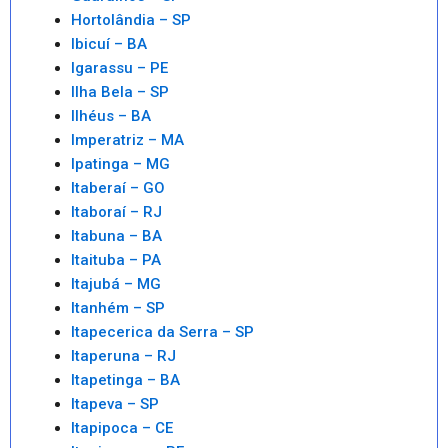
Hortolândia – SP
Ibicuí – BA
Igarassu – PE
Ilha Bela – SP
Ilhéus – BA
Imperatriz – MA
Ipatinga – MG
Itaberaí – GO
Itaboraí – RJ
Itabuna – BA
Itaituba – PA
Itajubá – MG
Itanhém – SP
Itapecerica da Serra – SP
Itaperuna – RJ
Itapetinga – BA
Itapeva – SP
Itapipoca – CE