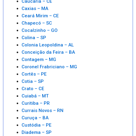
Caucaria – CE
Caxias – MA
Ceará Mirim – CE
Chapecó – SC
Cocalzinho – GO
Colina – SP
Colonia Leopoldina – AL
Conceição da Feira – BA
Contagem – MG
Coronel Frabriciano – MG
Cortês – PE
Cotia – SP
Crato – CE
Cuiabá – MT
Curitiba – PR
Currais Novos – RN
Curuça – BA
Custódia – PE
Diadema – SP