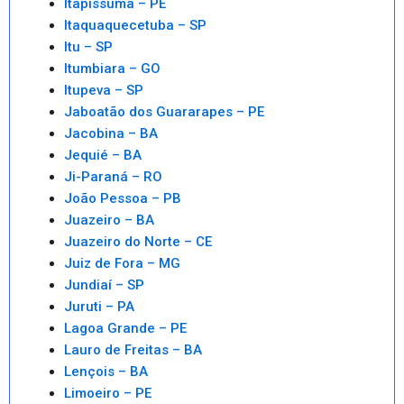
Itapissuma – PE
Itaquaquecetuba – SP
Itu – SP
Itumbiara – GO
Itupeva – SP
Jaboatão dos Guararapes – PE
Jacobina – BA
Jequié – BA
Ji-Paraná – RO
João Pessoa – PB
Juazeiro – BA
Juazeiro do Norte – CE
Juiz de Fora – MG
Jundiaí – SP
Juruti – PA
Lagoa Grande – PE
Lauro de Freitas – BA
Lençois – BA
Limoeiro – PE