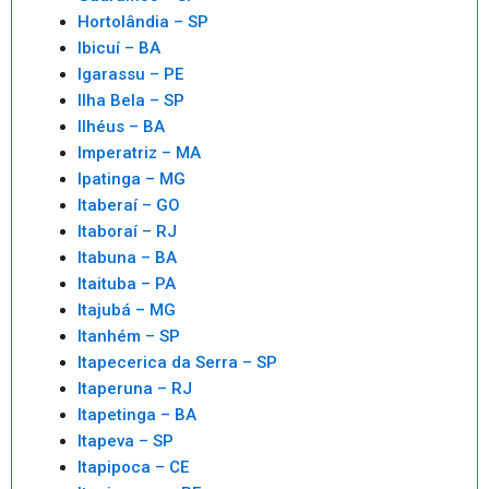
Hortolândia – SP
Ibicuí – BA
Igarassu – PE
Ilha Bela – SP
Ilhéus – BA
Imperatriz – MA
Ipatinga – MG
Itaberaí – GO
Itaboraí – RJ
Itabuna – BA
Itaituba – PA
Itajubá – MG
Itanhém – SP
Itapecerica da Serra – SP
Itaperuna – RJ
Itapetinga – BA
Itapeva – SP
Itapipoca – CE