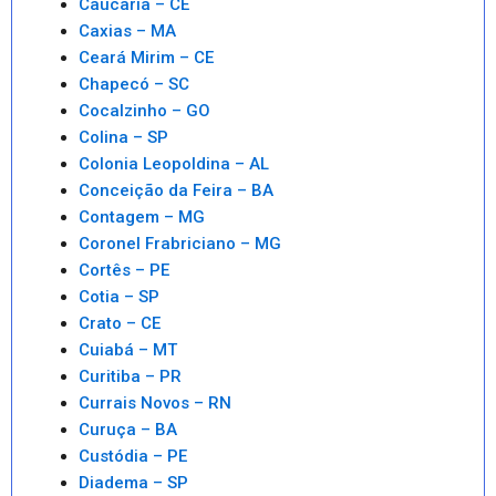
Caucaria – CE
Caxias – MA
Ceará Mirim – CE
Chapecó – SC
Cocalzinho – GO
Colina – SP
Colonia Leopoldina – AL
Conceição da Feira – BA
Contagem – MG
Coronel Frabriciano – MG
Cortês – PE
Cotia – SP
Crato – CE
Cuiabá – MT
Curitiba – PR
Currais Novos – RN
Curuça – BA
Custódia – PE
Diadema – SP