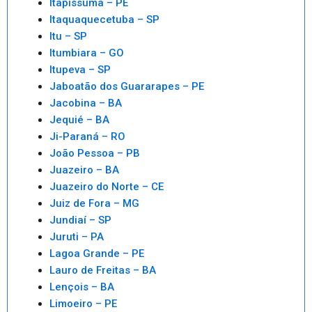
Itapissuma – PE
Itaquaquecetuba – SP
Itu – SP
Itumbiara – GO
Itupeva – SP
Jaboatão dos Guararapes – PE
Jacobina – BA
Jequié – BA
Ji-Paraná – RO
João Pessoa – PB
Juazeiro – BA
Juazeiro do Norte – CE
Juiz de Fora – MG
Jundiaí – SP
Juruti – PA
Lagoa Grande – PE
Lauro de Freitas – BA
Lençois – BA
Limoeiro – PE