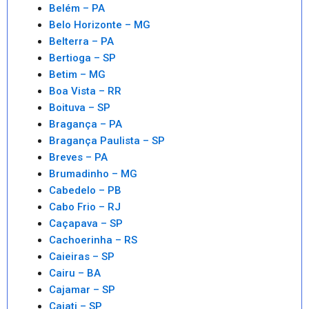
Belém – PA
Belo Horizonte – MG
Belterra – PA
Bertioga – SP
Betim – MG
Boa Vista – RR
Boituva – SP
Bragança – PA
Bragança Paulista – SP
Breves – PA
Brumadinho – MG
Cabedelo – PB
Cabo Frio – RJ
Caçapava – SP
Cachoerinha – RS
Caieiras – SP
Cairu – BA
Cajamar – SP
Cajati – SP