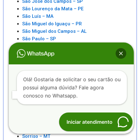
São José dos Campos – SP
São Lourenço da Mata – PE
São Luís – MA
São Miguel do Iguaçu – PR
São Miguel dos Campos – AL
São Paulo – SP
São Pedro da Aldeia – RJ
São Sebastiao – SP
São Sebastião – AL
Saquarema – RJ
Senhor do Bonfim – BA
Olá! Gostaria de solicitar o seu cartão ou
Seropédica – RJ
possui alguma dúvida? Fale agora
Serra – ES
conosco no Whatsapp.
Serrinha – BA
Sete Lagoas – MG
Sinop – MT
Sobral – CE
Iniciar atendimento
Sorocaba – SP
Sorriso – MT