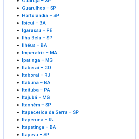
Guarujá – SP
Guarulhos – SP
Hortolândia – SP
Ibicuí – BA
Igarassu – PE
Ilha Bela – SP
Ilhéus – BA
Imperatriz – MA
Ipatinga – MG
Itaberaí – GO
Itaboraí – RJ
Itabuna – BA
Itaituba – PA
Itajubá – MG
Itanhém – SP
Itapecerica da Serra – SP
Itaperuna – RJ
Itapetinga – BA
Itapeva – SP