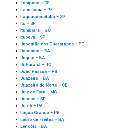
Itapipoca – CE
Itapissuma – PE
Itaquaquecetuba – SP
Itu – SP
Itumbiara – GO
Itupeva – SP
Jaboatão dos Guararapes – PE
Jacobina – BA
Jequié – BA
Ji-Paraná – RO
João Pessoa – PB
Juazeiro – BA
Juazeiro do Norte – CE
Juiz de Fora – MG
Jundiaí – SP
Juruti – PA
Lagoa Grande – PE
Lauro de Freitas – BA
Lençois – BA