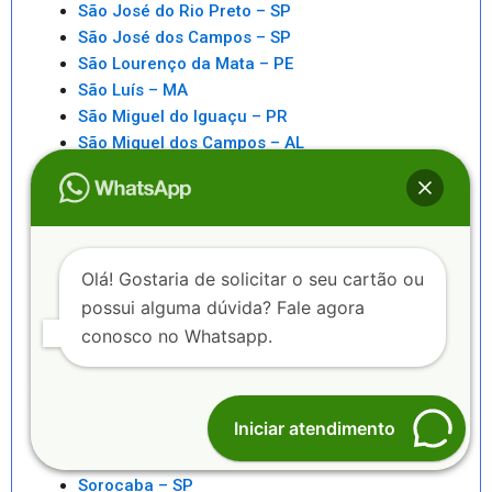
São José do Rio Preto – SP
São José dos Campos – SP
São Lourenço da Mata – PE
São Luís – MA
São Miguel do Iguaçu – PR
São Miguel dos Campos – AL
São Paulo – SP
São Pedro da Aldeia – RJ
São Sebastiao – SP
São Sebastião – AL
Saquarema – RJ
Olá! Gostaria de solicitar o seu cartão ou
Senhor do Bonfim – BA
possui alguma dúvida? Fale agora
Seropédica – RJ
conosco no Whatsapp.
Serra – ES
Serrinha – BA
Sete Lagoas – MG
Iniciar atendimento
Sinop – MT
Sobral – CE
Sorocaba – SP