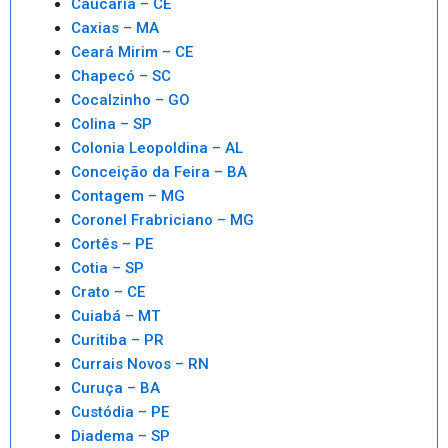
Caucaria – CE
Caxias – MA
Ceará Mirim – CE
Chapecó – SC
Cocalzinho – GO
Colina – SP
Colonia Leopoldina – AL
Conceição da Feira – BA
Contagem – MG
Coronel Frabriciano – MG
Cortês – PE
Cotia – SP
Crato – CE
Cuiabá – MT
Curitiba – PR
Currais Novos – RN
Curuça – BA
Custódia – PE
Diadema – SP