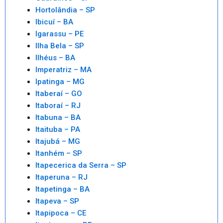
Hortolândia – SP
Ibicuí – BA
Igarassu – PE
Ilha Bela – SP
Ilhéus – BA
Imperatriz – MA
Ipatinga – MG
Itaberaí – GO
Itaboraí – RJ
Itabuna – BA
Itaituba – PA
Itajubá – MG
Itanhém – SP
Itapecerica da Serra – SP
Itaperuna – RJ
Itapetinga – BA
Itapeva – SP
Itapipoca – CE