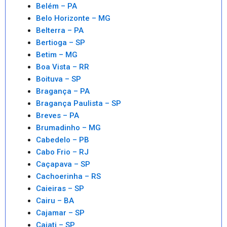
Belém – PA
Belo Horizonte – MG
Belterra – PA
Bertioga – SP
Betim – MG
Boa Vista – RR
Boituva – SP
Bragança – PA
Bragança Paulista – SP
Breves – PA
Brumadinho – MG
Cabedelo – PB
Cabo Frio – RJ
Caçapava – SP
Cachoerinha – RS
Caieiras – SP
Cairu – BA
Cajamar – SP
Cajati – SP