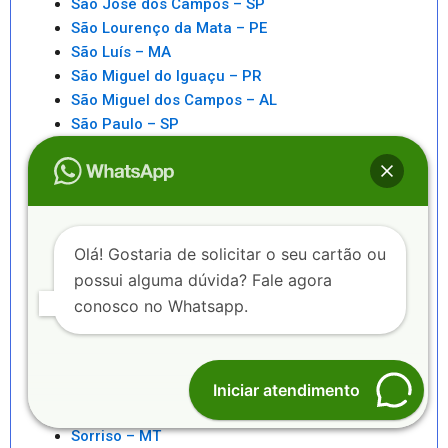
São José dos Campos – SP
São Lourenço da Mata – PE
São Luís – MA
São Miguel do Iguaçu – PR
São Miguel dos Campos – AL
São Paulo – SP
São Pedro da Aldeia – RJ
São Sebastiao – SP
São Sebastião – AL
Saquarema – RJ
Senhor do Bonfim – BA
Olá! Gostaria de solicitar o seu cartão ou
Seropédica – RJ
possui alguma dúvida? Fale agora
Serra – ES
conosco no Whatsapp.
Serrinha – BA
Sete Lagoas – MG
Sinop – MT
Sobral – CE
Iniciar atendimento
Sorocaba – SP
Sorriso – MT