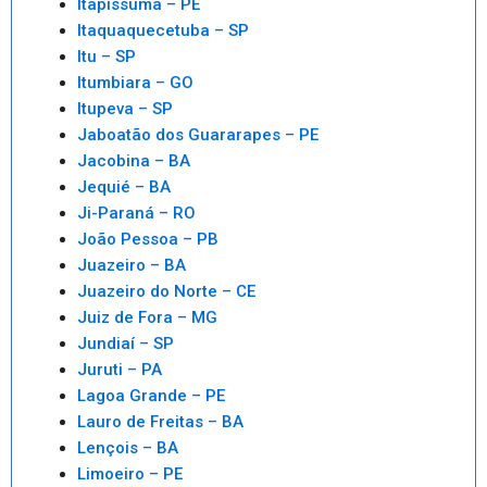
Itapissuma – PE
Itaquaquecetuba – SP
Itu – SP
Itumbiara – GO
Itupeva – SP
Jaboatão dos Guararapes – PE
Jacobina – BA
Jequié – BA
Ji-Paraná – RO
João Pessoa – PB
Juazeiro – BA
Juazeiro do Norte – CE
Juiz de Fora – MG
Jundiaí – SP
Juruti – PA
Lagoa Grande – PE
Lauro de Freitas – BA
Lençois – BA
Limoeiro – PE