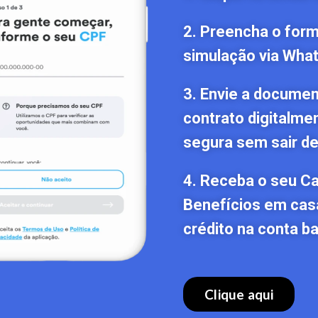
2. Preencha o formu
simulação via Wha
3. Envie a documen
contrato digitalme
segura sem sair de
4. Receba o seu C
Benefícios em cas
crédito na conta ba
Clique aqui