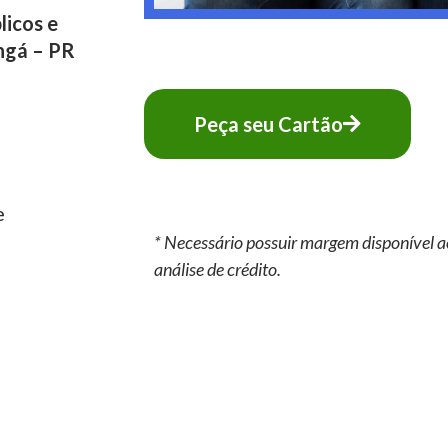
licos e
ngá – PR
Peça seu Cartão
e
* Necessário possuir margem disponível a
análise de crédito.