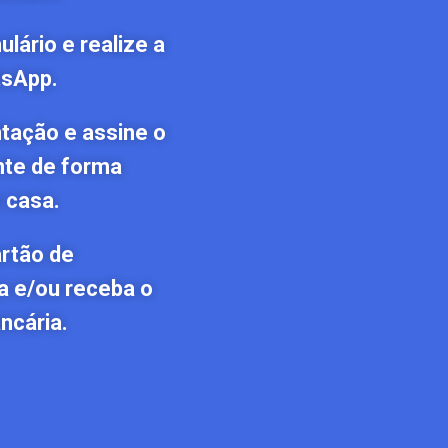
lário e realize a
tsApp.
tação e assine o
nte de forma
 casa.
artão de
a e/ou receba o
ncária.