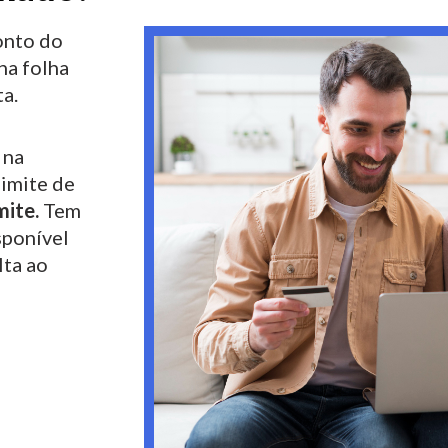
nto do
na folha
a.
 na
limite de
mite.
Tem
sponível
lta ao