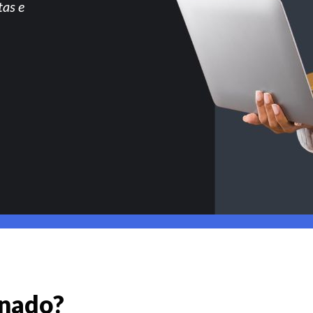
tas e
gnado?