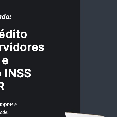
ado:
édito
rvidores
 e
o INSS
R
ompras e
ade.