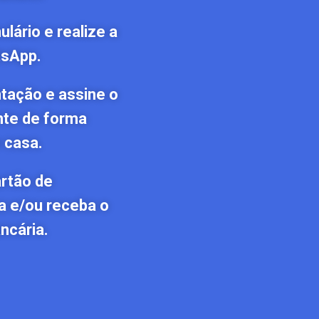
lário e realize a
tsApp.
tação e assine o
nte de forma
 casa.
artão de
a e/ou receba o
ncária.