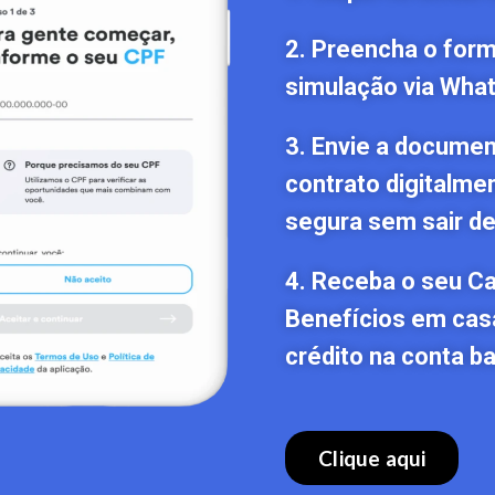
2. Preencha o formu
simulação via Wha
3. Envie a documen
contrato digitalme
segura sem sair de
4. Receba o seu C
Benefícios em cas
crédito na conta ba
Clique aqui