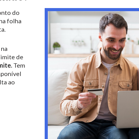
nto do
na folha
a.
 na
limite de
mite.
Tem
sponível
lta ao