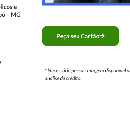
licos e
pó – MG
Peça seu Cartão
e
* Necessário possuir margem disponível a
análise de crédito.