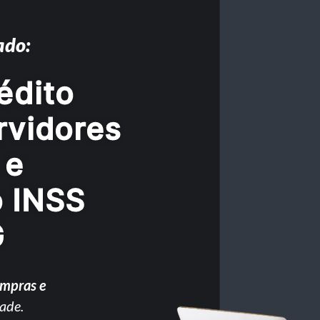
ado:
édito
rvidores
 e
o INSS
G
ompras e
ade.