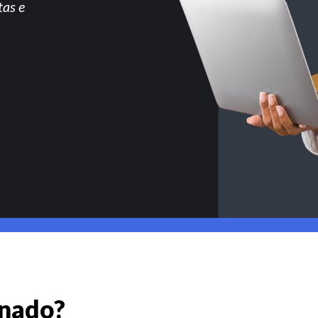
tas e
gnado?