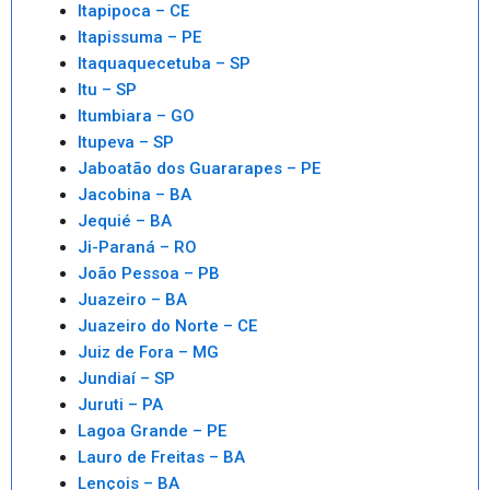
Itapipoca – CE
Itapissuma – PE
Itaquaquecetuba – SP
Itu – SP
Itumbiara – GO
Itupeva – SP
Jaboatão dos Guararapes – PE
Jacobina – BA
Jequié – BA
Ji-Paraná – RO
João Pessoa – PB
Juazeiro – BA
Juazeiro do Norte – CE
Juiz de Fora – MG
Jundiaí – SP
Juruti – PA
Lagoa Grande – PE
Lauro de Freitas – BA
Lençois – BA