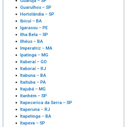
Guarujá – SP
Guarulhos – SP
Hortolândia – SP
Ibicuí – BA
Igarassu – PE
Ilha Bela – SP
Ilhéus – BA
Imperatriz – MA
Ipatinga – MG
Itaberaí – GO
Itaboraí – RJ
Itabuna – BA
Itaituba – PA
Itajubá – MG
Itanhém – SP
Itapecerica da Serra – SP
Itaperuna – RJ
Itapetinga – BA
Itapeva – SP