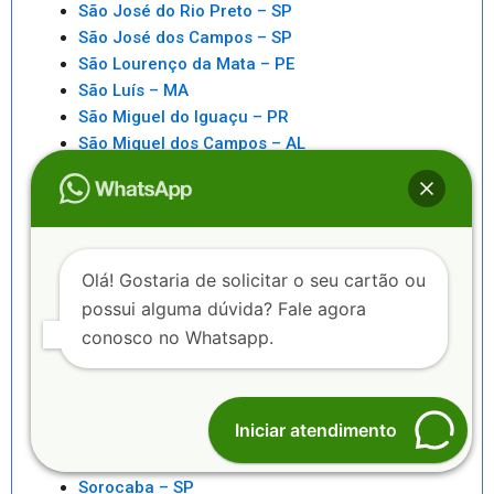
São José do Rio Preto – SP
São José dos Campos – SP
São Lourenço da Mata – PE
São Luís – MA
São Miguel do Iguaçu – PR
São Miguel dos Campos – AL
São Paulo – SP
São Pedro da Aldeia – RJ
São Sebastiao – SP
São Sebastião – AL
Saquarema – RJ
Olá! Gostaria de solicitar o seu cartão ou
Senhor do Bonfim – BA
possui alguma dúvida? Fale agora
Seropédica – RJ
conosco no Whatsapp.
Serra – ES
Serrinha – BA
Sete Lagoas – MG
Iniciar atendimento
Sinop – MT
Sobral – CE
Sorocaba – SP