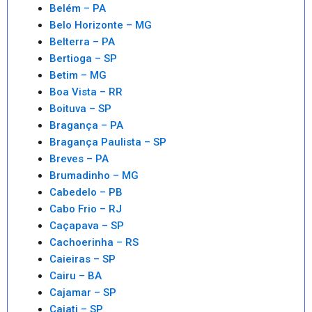
Belém – PA
Belo Horizonte – MG
Belterra – PA
Bertioga – SP
Betim – MG
Boa Vista – RR
Boituva – SP
Bragança – PA
Bragança Paulista – SP
Breves – PA
Brumadinho – MG
Cabedelo – PB
Cabo Frio – RJ
Caçapava – SP
Cachoerinha – RS
Caieiras – SP
Cairu – BA
Cajamar – SP
Cajati – SP