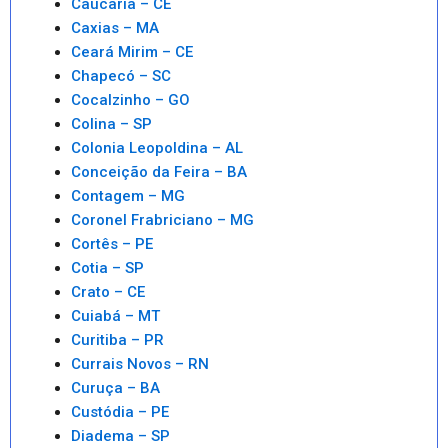
Caucaria – CE
Caxias – MA
Ceará Mirim – CE
Chapecó – SC
Cocalzinho – GO
Colina – SP
Colonia Leopoldina – AL
Conceição da Feira – BA
Contagem – MG
Coronel Frabriciano – MG
Cortês – PE
Cotia – SP
Crato – CE
Cuiabá – MT
Curitiba – PR
Currais Novos – RN
Curuça – BA
Custódia – PE
Diadema – SP