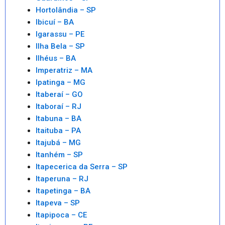
Hortolândia – SP
Ibicuí – BA
Igarassu – PE
Ilha Bela – SP
Ilhéus – BA
Imperatriz – MA
Ipatinga – MG
Itaberaí – GO
Itaboraí – RJ
Itabuna – BA
Itaituba – PA
Itajubá – MG
Itanhém – SP
Itapecerica da Serra – SP
Itaperuna – RJ
Itapetinga – BA
Itapeva – SP
Itapipoca – CE