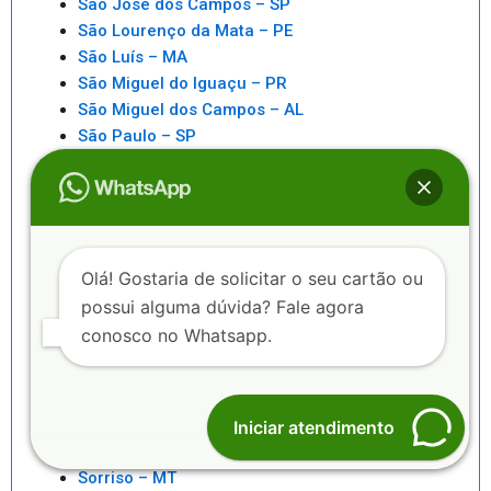
São José dos Campos – SP
São Lourenço da Mata – PE
São Luís – MA
São Miguel do Iguaçu – PR
São Miguel dos Campos – AL
São Paulo – SP
São Pedro da Aldeia – RJ
São Sebastiao – SP
São Sebastião – AL
Saquarema – RJ
Senhor do Bonfim – BA
Olá! Gostaria de solicitar o seu cartão ou
Seropédica – RJ
possui alguma dúvida? Fale agora
Serra – ES
conosco no Whatsapp.
Serrinha – BA
Sete Lagoas – MG
Sinop – MT
Sobral – CE
Iniciar atendimento
Sorocaba – SP
Sorriso – MT