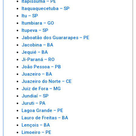
Itapissuma – PE
Itaquaquecetuba – SP
Itu – SP
Itumbiara – GO
Itupeva – SP
Jaboatão dos Guararapes – PE
Jacobina – BA
Jequié – BA
Ji-Paraná – RO
João Pessoa – PB
Juazeiro – BA
Juazeiro do Norte – CE
Juiz de Fora – MG
Jundiaí – SP
Juruti – PA
Lagoa Grande – PE
Lauro de Freitas – BA
Lençois – BA
Limoeiro – PE