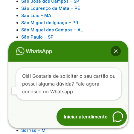
São José dos Campos – SP
São Lourenço da Mata – PE
São Luís – MA
São Miguel do Iguaçu – PR
São Miguel dos Campos – AL
São Paulo – SP
São Pedro da Aldeia – RJ
São Sebastiao – SP
São Sebastião – AL
Saquarema – RJ
Senhor do Bonfim – BA
Olá! Gostaria de solicitar o seu cartão ou
Seropédica – RJ
possui alguma dúvida? Fale agora
Serra – ES
conosco no Whatsapp.
Serrinha – BA
Sete Lagoas – MG
Sinop – MT
Sobral – CE
Iniciar atendimento
Sorocaba – SP
Sorriso – MT