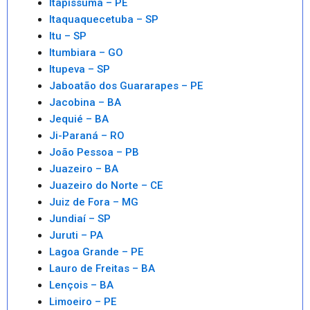
Itapissuma – PE
Itaquaquecetuba – SP
Itu – SP
Itumbiara – GO
Itupeva – SP
Jaboatão dos Guararapes – PE
Jacobina – BA
Jequié – BA
Ji-Paraná – RO
João Pessoa – PB
Juazeiro – BA
Juazeiro do Norte – CE
Juiz de Fora – MG
Jundiaí – SP
Juruti – PA
Lagoa Grande – PE
Lauro de Freitas – BA
Lençois – BA
Limoeiro – PE