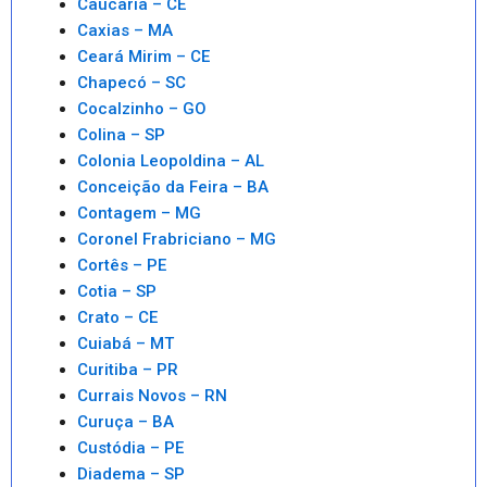
Caucaria – CE
Caxias – MA
Ceará Mirim – CE
Chapecó – SC
Cocalzinho – GO
Colina – SP
Colonia Leopoldina – AL
Conceição da Feira – BA
Contagem – MG
Coronel Frabriciano – MG
Cortês – PE
Cotia – SP
Crato – CE
Cuiabá – MT
Curitiba – PR
Currais Novos – RN
Curuça – BA
Custódia – PE
Diadema – SP