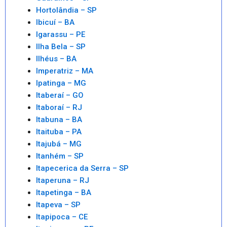
Hortolândia – SP
Ibicuí – BA
Igarassu – PE
Ilha Bela – SP
Ilhéus – BA
Imperatriz – MA
Ipatinga – MG
Itaberaí – GO
Itaboraí – RJ
Itabuna – BA
Itaituba – PA
Itajubá – MG
Itanhém – SP
Itapecerica da Serra – SP
Itaperuna – RJ
Itapetinga – BA
Itapeva – SP
Itapipoca – CE