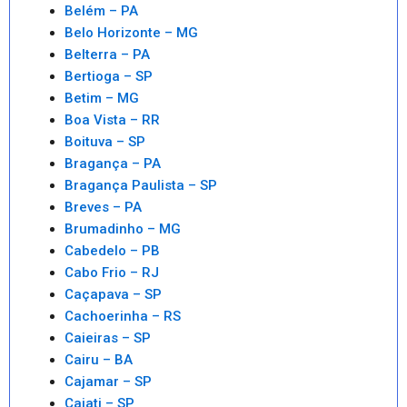
Belém – PA
Belo Horizonte – MG
Belterra – PA
Bertioga – SP
Betim – MG
Boa Vista – RR
Boituva – SP
Bragança – PA
Bragança Paulista – SP
Breves – PA
Brumadinho – MG
Cabedelo – PB
Cabo Frio – RJ
Caçapava – SP
Cachoerinha – RS
Caieiras – SP
Cairu – BA
Cajamar – SP
Cajati – SP