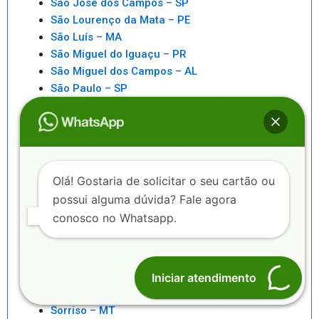
São José dos Campos – SP
São Lourenço da Mata – PE
São Luís – MA
São Miguel do Iguaçu – PR
São Miguel dos Campos – AL
São Paulo – SP
São Pedro da Aldeia – RJ
São Sebastiao – SP
São Sebastião – AL
Saquarema – RJ
Senhor do Bonfim – BA
Olá! Gostaria de solicitar o seu cartão ou
Seropédica – RJ
possui alguma dúvida? Fale agora
Serra – ES
conosco no Whatsapp.
Serrinha – BA
Sete Lagoas – MG
Sinop – MT
Sobral – CE
Iniciar atendimento
Sorocaba – SP
Sorriso – MT