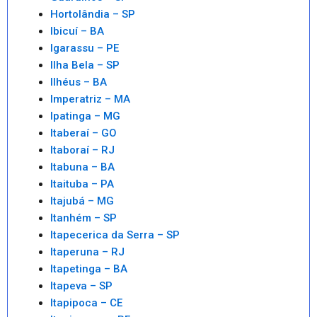
Hortolândia – SP
Ibicuí – BA
Igarassu – PE
Ilha Bela – SP
Ilhéus – BA
Imperatriz – MA
Ipatinga – MG
Itaberaí – GO
Itaboraí – RJ
Itabuna – BA
Itaituba – PA
Itajubá – MG
Itanhém – SP
Itapecerica da Serra – SP
Itaperuna – RJ
Itapetinga – BA
Itapeva – SP
Itapipoca – CE