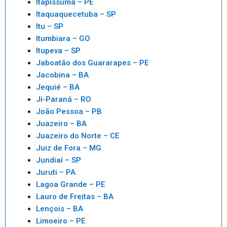
Itapissuma – PE
Itaquaquecetuba – SP
Itu – SP
Itumbiara – GO
Itupeva – SP
Jaboatão dos Guararapes – PE
Jacobina – BA
Jequié – BA
Ji-Paraná – RO
João Pessoa – PB
Juazeiro – BA
Juazeiro do Norte – CE
Juiz de Fora – MG
Jundiaí – SP
Juruti – PA
Lagoa Grande – PE
Lauro de Freitas – BA
Lençois – BA
Limoeiro – PE