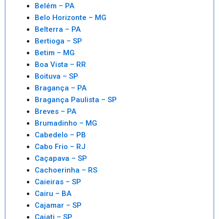
Belém – PA
Belo Horizonte – MG
Belterra – PA
Bertioga – SP
Betim – MG
Boa Vista – RR
Boituva – SP
Bragança – PA
Bragança Paulista – SP
Breves – PA
Brumadinho – MG
Cabedelo – PB
Cabo Frio – RJ
Caçapava – SP
Cachoerinha – RS
Caieiras – SP
Cairu – BA
Cajamar – SP
Cajati – SP