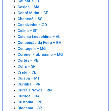
Caucaria – CE
Caxias – MA
Ceará Mirim – CE
Chapecó – SC
Cocalzinho – GO
Colina – SP
Colonia Leopoldina – AL
Conceição da Feira – BA
Contagem – MG
Coronel Frabriciano – MG
Cortês – PE
Cotia – SP
Crato – CE
Cuiabá – MT
Curitiba – PR
Currais Novos – RN
Curuça – BA
Custódia – PE
Diadema – SP