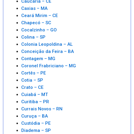
Caucaria – CE
Caxias – MA
Ceará Mirim – CE
Chapecó – SC
Cocalzinho – GO
Colina – SP
Colonia Leopoldina – AL
Conceição da Feira – BA
Contagem – MG
Coronel Frabriciano – MG
Cortês – PE
Cotia – SP
Crato – CE
Cuiabá – MT
Curitiba – PR
Currais Novos – RN
Curuça – BA
Custódia – PE
Diadema – SP