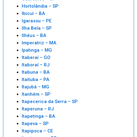
Hortolândia – SP
Ibicuí – BA
Igarassu – PE
Ilha Bela – SP
Ilhéus – BA
Imperatriz – MA
Ipatinga – MG
Itaberaí – GO
Itaboraí – RJ
Itabuna – BA
Itaituba – PA
Itajubá – MG
Itanhém – SP
Itapecerica da Serra – SP
Itaperuna – RJ
Itapetinga – BA
Itapeva – SP
Itapipoca – CE