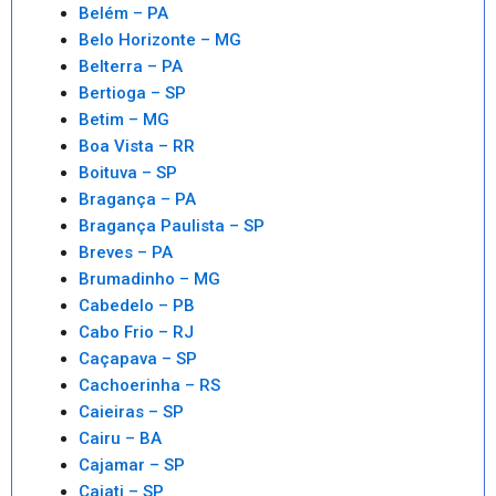
Belém – PA
Belo Horizonte – MG
Belterra – PA
Bertioga – SP
Betim – MG
Boa Vista – RR
Boituva – SP
Bragança – PA
Bragança Paulista – SP
Breves – PA
Brumadinho – MG
Cabedelo – PB
Cabo Frio – RJ
Caçapava – SP
Cachoerinha – RS
Caieiras – SP
Cairu – BA
Cajamar – SP
Cajati – SP