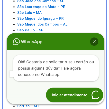
São José dos Campos – SP
São Lourenço da Mata – PE
São Luís – MA
São Miguel do Iguaçu – PR
São Miguel dos Campos – AL
São Paulo – SP
São Pedro da Aldeia – RJ
São Sebastiao – SP
São Sebastião – AL
Saquarema – RJ
Senhor do Bonfim – BA
Olá! Gostaria de solicitar o seu cartão ou
Seropédica – RJ
possui alguma dúvida? Fale agora
Serra – ES
conosco no Whatsapp.
Serrinha – BA
Sete Lagoas – MG
Sinop – MT
Sobral – CE
Iniciar atendimento
Sorocaba – SP
Sorriso – MT