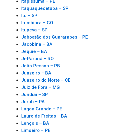
Itapissuma – PE
Itaquaquecetuba – SP
Itu – SP
Itumbiara – GO
Itupeva – SP
Jaboatão dos Guararapes – PE
Jacobina – BA
Jequié – BA
Ji-Paraná – RO
João Pessoa – PB
Juazeiro – BA
Juazeiro do Norte – CE
Juiz de Fora – MG
Jundiaí – SP
Juruti – PA
Lagoa Grande – PE
Lauro de Freitas – BA
Lençois – BA
Limoeiro – PE