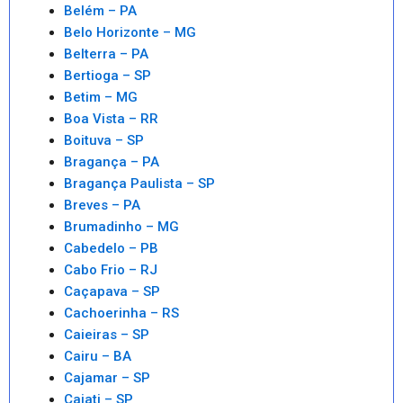
Belém – PA
Belo Horizonte – MG
Belterra – PA
Bertioga – SP
Betim – MG
Boa Vista – RR
Boituva – SP
Bragança – PA
Bragança Paulista – SP
Breves – PA
Brumadinho – MG
Cabedelo – PB
Cabo Frio – RJ
Caçapava – SP
Cachoerinha – RS
Caieiras – SP
Cairu – BA
Cajamar – SP
Cajati – SP