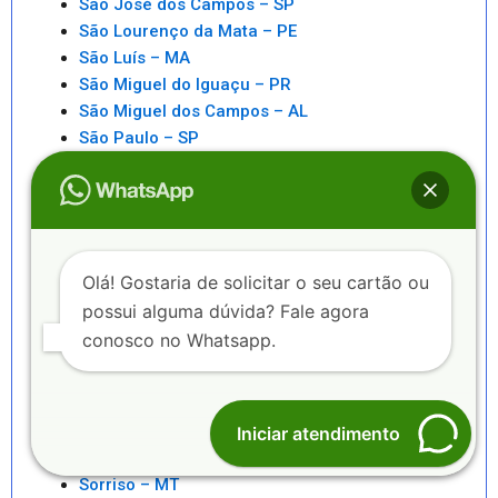
São José dos Campos – SP
São Lourenço da Mata – PE
São Luís – MA
São Miguel do Iguaçu – PR
São Miguel dos Campos – AL
São Paulo – SP
São Pedro da Aldeia – RJ
São Sebastiao – SP
São Sebastião – AL
Saquarema – RJ
Senhor do Bonfim – BA
Olá! Gostaria de solicitar o seu cartão ou
Seropédica – RJ
possui alguma dúvida? Fale agora
Serra – ES
conosco no Whatsapp.
Serrinha – BA
Sete Lagoas – MG
Sinop – MT
Sobral – CE
Iniciar atendimento
Sorocaba – SP
Sorriso – MT