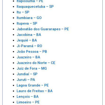
Itapissuma – PE
Itaquaquecetuba – SP
Itu – SP
Itumbiara – GO
Itupeva – SP
Jaboatão dos Guararapes – PE
Jacobina – BA
Jequié – BA
Ji-Paraná – RO
João Pessoa – PB
Juazeiro – BA
Juazeiro do Norte – CE
Juiz de Fora – MG
Jundiaí – SP
Juruti – PA
Lagoa Grande – PE
Lauro de Freitas – BA
Lençois – BA
Limoeiro – PE