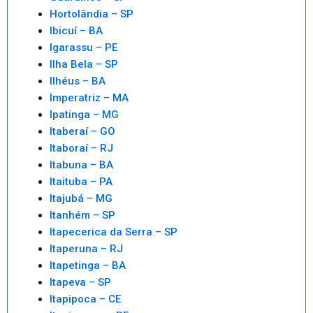
Hortolândia – SP
Ibicuí – BA
Igarassu – PE
Ilha Bela – SP
Ilhéus – BA
Imperatriz – MA
Ipatinga – MG
Itaberaí – GO
Itaboraí – RJ
Itabuna – BA
Itaituba – PA
Itajubá – MG
Itanhém – SP
Itapecerica da Serra – SP
Itaperuna – RJ
Itapetinga – BA
Itapeva – SP
Itapipoca – CE