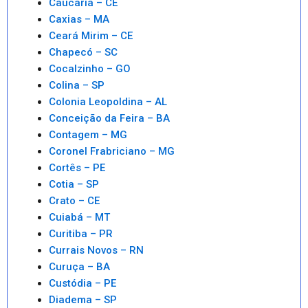
Caucaria – CE
Caxias – MA
Ceará Mirim – CE
Chapecó – SC
Cocalzinho – GO
Colina – SP
Colonia Leopoldina – AL
Conceição da Feira – BA
Contagem – MG
Coronel Frabriciano – MG
Cortês – PE
Cotia – SP
Crato – CE
Cuiabá – MT
Curitiba – PR
Currais Novos – RN
Curuça – BA
Custódia – PE
Diadema – SP