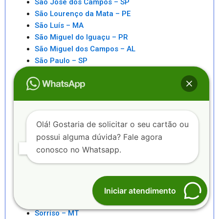
São José dos Campos – SP
São Lourenço da Mata – PE
São Luís – MA
São Miguel do Iguaçu – PR
São Miguel dos Campos – AL
São Paulo – SP
São Pedro da Aldeia – RJ
São Sebastiao – SP
São Sebastião – AL
Saquarema – RJ
Senhor do Bonfim – BA
Olá! Gostaria de solicitar o seu cartão ou
Seropédica – RJ
possui alguma dúvida? Fale agora
Serra – ES
conosco no Whatsapp.
Serrinha – BA
Sete Lagoas – MG
Sinop – MT
Sobral – CE
Iniciar atendimento
Sorocaba – SP
Sorriso – MT