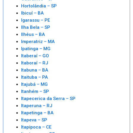
Hortolândia – SP
Ibicuí – BA
Igarassu – PE
Ilha Bela – SP
Ilhéus – BA
Imperatriz – MA
Ipatinga – MG
Itaberaí – GO
Itaboraí – RJ
Itabuna – BA
Itaituba – PA
Itajubá – MG
Itanhém – SP
Itapecerica da Serra – SP
Itaperuna – RJ
Itapetinga – BA
Itapeva – SP
Itapipoca – CE