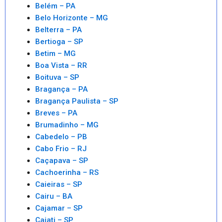
Belém – PA
Belo Horizonte – MG
Belterra – PA
Bertioga – SP
Betim – MG
Boa Vista – RR
Boituva – SP
Bragança – PA
Bragança Paulista – SP
Breves – PA
Brumadinho – MG
Cabedelo – PB
Cabo Frio – RJ
Caçapava – SP
Cachoerinha – RS
Caieiras – SP
Cairu – BA
Cajamar – SP
Cajati – SP