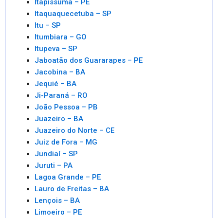
Itapissuma – PE
Itaquaquecetuba – SP
Itu – SP
Itumbiara – GO
Itupeva – SP
Jaboatão dos Guararapes – PE
Jacobina – BA
Jequié – BA
Ji-Paraná – RO
João Pessoa – PB
Juazeiro – BA
Juazeiro do Norte – CE
Juiz de Fora – MG
Jundiaí – SP
Juruti – PA
Lagoa Grande – PE
Lauro de Freitas – BA
Lençois – BA
Limoeiro – PE