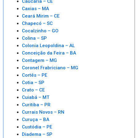
Caucaria – CE
Caxias – MA
Ceará Mirim – CE
Chapecó – SC
Cocalzinho – GO
Colina – SP
Colonia Leopoldina – AL
Conceição da Feira – BA
Contagem – MG
Coronel Frabriciano – MG
Cortês – PE
Cotia – SP
Crato – CE
Cuiabá – MT
Curitiba – PR
Currais Novos – RN
Curuça – BA
Custódia – PE
Diadema – SP