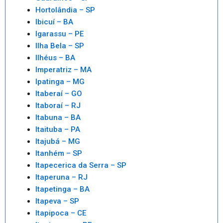
Hortolândia – SP
Ibicuí – BA
Igarassu – PE
Ilha Bela – SP
Ilhéus – BA
Imperatriz – MA
Ipatinga – MG
Itaberaí – GO
Itaboraí – RJ
Itabuna – BA
Itaituba – PA
Itajubá – MG
Itanhém – SP
Itapecerica da Serra – SP
Itaperuna – RJ
Itapetinga – BA
Itapeva – SP
Itapipoca – CE