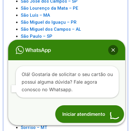
São José dos Campos – SP
São Lourenço da Mata – PE
São Luís – MA
São Miguel do Iguaçu – PR
São Miguel dos Campos – AL
São Paulo – SP
São Pedro da Aldeia – RJ
São Sebastiao – SP
São Sebastião – AL
Saquarema – RJ
Senhor do Bonfim – BA
Olá! Gostaria de solicitar o seu cartão ou
Seropédica – RJ
possui alguma dúvida? Fale agora
Serra – ES
conosco no Whatsapp.
Serrinha – BA
Sete Lagoas – MG
Sinop – MT
Sobral – CE
Iniciar atendimento
Sorocaba – SP
Sorriso – MT