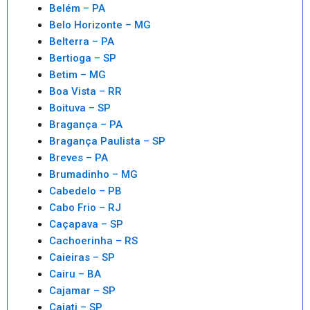
Belém – PA
Belo Horizonte – MG
Belterra – PA
Bertioga – SP
Betim – MG
Boa Vista – RR
Boituva – SP
Bragança – PA
Bragança Paulista – SP
Breves – PA
Brumadinho – MG
Cabedelo – PB
Cabo Frio – RJ
Caçapava – SP
Cachoerinha – RS
Caieiras – SP
Cairu – BA
Cajamar – SP
Cajati – SP