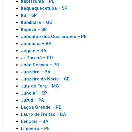
Itapissuma – PE
Itaquaquecetuba – SP
Itu – SP
Itumbiara – GO
Itupeva – SP
Jaboatão dos Guararapes – PE
Jacobina – BA
Jequié – BA
Ji-Paraná – RO
João Pessoa – PB
Juazeiro – BA
Juazeiro do Norte – CE
Juiz de Fora – MG
Jundiaí – SP
Juruti – PA
Lagoa Grande – PE
Lauro de Freitas – BA
Lençois – BA
Limoeiro – PE