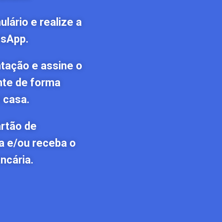
lário e realize a
tsApp.
tação e assine o
nte de forma
 casa.
artão de
a e/ou receba o
ncária.