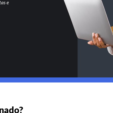
tas e
gnado?