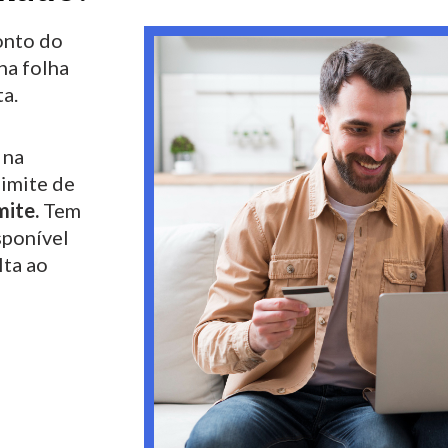
nto do
na folha
a.
 na
limite de
mite.
Tem
sponível
lta ao