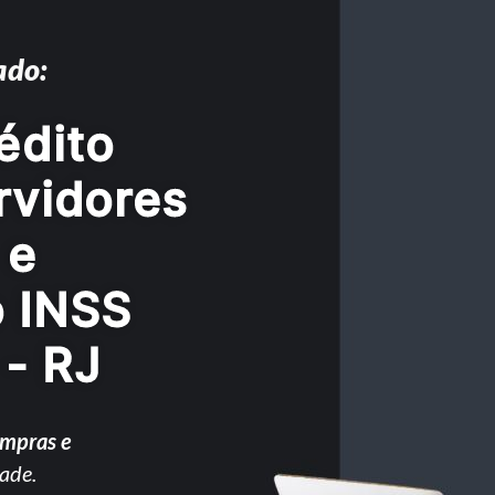
ado:
édito
rvidores
 e
o INSS
 - RJ
ompras e
ade.