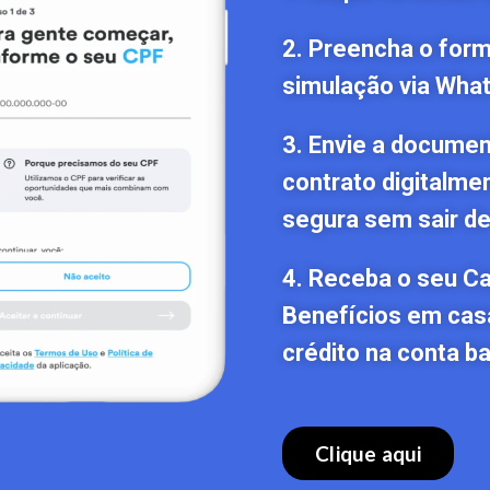
2. Preencha o formu
simulação via Wha
3. Envie a documen
contrato digitalme
segura sem sair de
4. Receba o seu C
Benefícios em cas
crédito na conta ba
Clique aqui