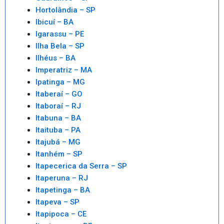
Hortolândia – SP
Ibicuí – BA
Igarassu – PE
Ilha Bela – SP
Ilhéus – BA
Imperatriz – MA
Ipatinga – MG
Itaberaí – GO
Itaboraí – RJ
Itabuna – BA
Itaituba – PA
Itajubá – MG
Itanhém – SP
Itapecerica da Serra – SP
Itaperuna – RJ
Itapetinga – BA
Itapeva – SP
Itapipoca – CE