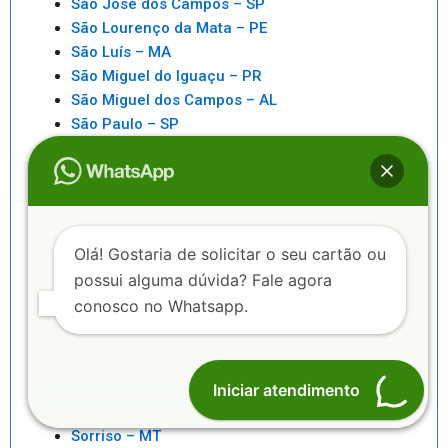
São José dos Campos – SP
São Lourenço da Mata – PE
São Luís – MA
São Miguel do Iguaçu – PR
São Miguel dos Campos – AL
São Paulo – SP
São Pedro da Aldeia – RJ
São Sebastiao – SP
São Sebastião – AL
Saquarema – RJ
Senhor do Bonfim – BA
Olá! Gostaria de solicitar o seu cartão ou
Seropédica – RJ
possui alguma dúvida? Fale agora
Serra – ES
conosco no Whatsapp.
Serrinha – BA
Sete Lagoas – MG
Sinop – MT
Sobral – CE
Iniciar atendimento
Sorocaba – SP
Sorriso – MT