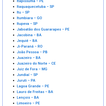
Itapissuma – PE
Itaquaquecetuba – SP
Itu – SP
Itumbiara – GO
Itupeva – SP
Jaboatão dos Guararapes – PE
Jacobina – BA
Jequié – BA
Ji-Paraná – RO
João Pessoa – PB
Juazeiro – BA
Juazeiro do Norte – CE
Juiz de Fora – MG
Jundiaí – SP
Juruti – PA
Lagoa Grande – PE
Lauro de Freitas – BA
Lençois – BA
Limoeiro – PE