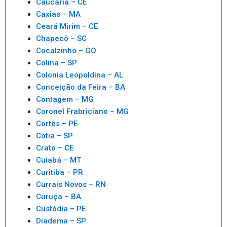
Caucaria – CE
Caxias – MA
Ceará Mirim – CE
Chapecó – SC
Cocalzinho – GO
Colina – SP
Colonia Leopoldina – AL
Conceição da Feira – BA
Contagem – MG
Coronel Frabriciano – MG
Cortês – PE
Cotia – SP
Crato – CE
Cuiabá – MT
Curitiba – PR
Currais Novos – RN
Curuça – BA
Custódia – PE
Diadema – SP