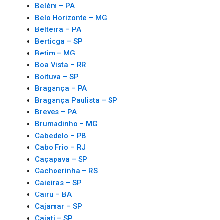
Belém – PA
Belo Horizonte – MG
Belterra – PA
Bertioga – SP
Betim – MG
Boa Vista – RR
Boituva – SP
Bragança – PA
Bragança Paulista – SP
Breves – PA
Brumadinho – MG
Cabedelo – PB
Cabo Frio – RJ
Caçapava – SP
Cachoerinha – RS
Caieiras – SP
Cairu – BA
Cajamar – SP
Cajati – SP