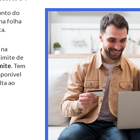
nto do
na folha
a.
 na
limite de
mite.
Tem
sponível
lta ao