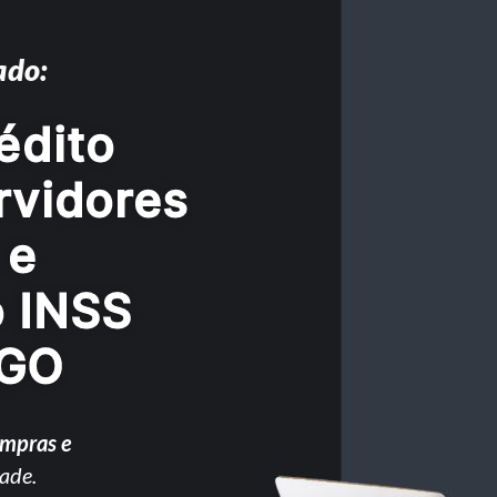
ado:
édito
rvidores
 e
o INSS
 GO
ompras e
ade.