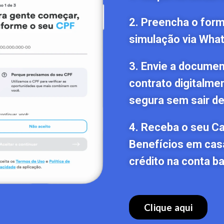
2. Preencha o formu
simulação via Wha
3. Envie a documen
contrato digitalme
segura sem sair de
4. Receba o seu C
Benefícios em cas
crédito na conta ba
Clique aqui