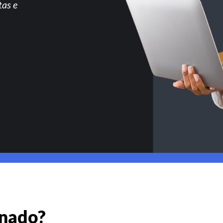
tas e
gnado?