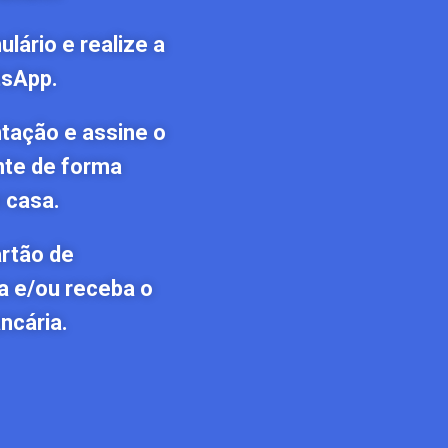
lário e realize a
tsApp.
tação e assine o
nte de forma
 casa.
artão de
a e/ou receba o
ncária.