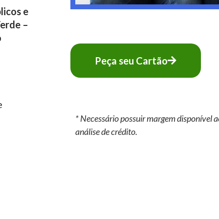
licos e
Verde –
o
Peça seu Cartão
e
* Necessário possuir margem disponível a
análise de crédito.