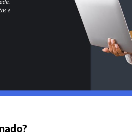
ade.
tas e
gnado?