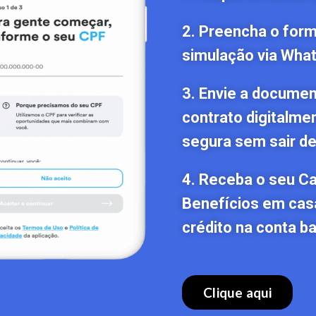
2. Preencha o formu
simulação via Wha
3. Envie a documen
contrato digitalme
segura sem sair de
4. Receba o seu C
Benefícios em cas
crédito na conta ba
Clique aqui