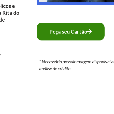
licos e
 Rita do
de
Peça seu Cartão
e
* Necessário possuir margem disponível a
análise de crédito.