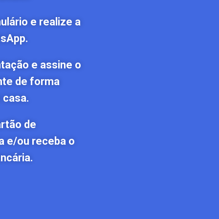
lário e realize a
tsApp.
tação e assine o
nte de forma
 casa.
artão de
a e/ou receba o
ncária.