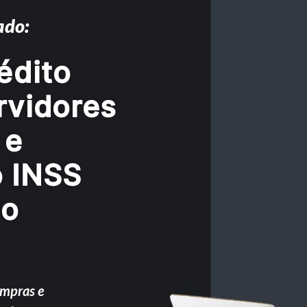
ado:
édito
rvidores
 e
o INSS
do
ompras e