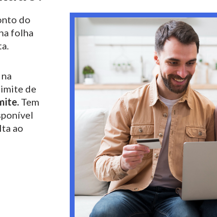
nto do
na folha
a.
 na
limite de
mite.
Tem
sponível
lta ao