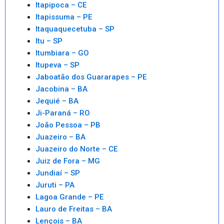
Itapipoca – CE
Itapissuma – PE
Itaquaquecetuba – SP
Itu – SP
Itumbiara – GO
Itupeva – SP
Jaboatão dos Guararapes – PE
Jacobina – BA
Jequié – BA
Ji-Paraná – RO
João Pessoa – PB
Juazeiro – BA
Juazeiro do Norte – CE
Juiz de Fora – MG
Jundiaí – SP
Juruti – PA
Lagoa Grande – PE
Lauro de Freitas – BA
Lençois – BA