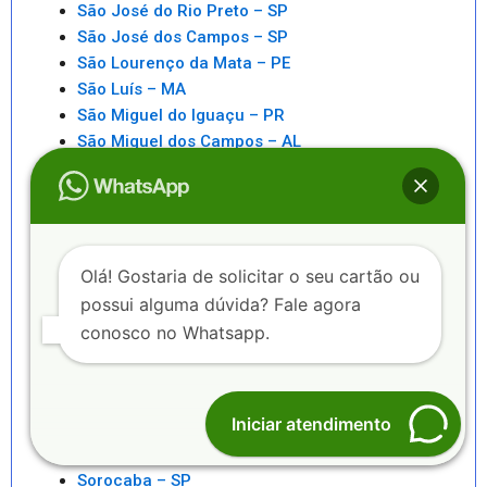
São José do Rio Preto – SP
São José dos Campos – SP
São Lourenço da Mata – PE
São Luís – MA
São Miguel do Iguaçu – PR
São Miguel dos Campos – AL
São Paulo – SP
São Pedro da Aldeia – RJ
São Sebastiao – SP
São Sebastião – AL
Saquarema – RJ
Olá! Gostaria de solicitar o seu cartão ou
Senhor do Bonfim – BA
possui alguma dúvida? Fale agora
Seropédica – RJ
conosco no Whatsapp.
Serra – ES
Serrinha – BA
Sete Lagoas – MG
Iniciar atendimento
Sinop – MT
Sobral – CE
Sorocaba – SP