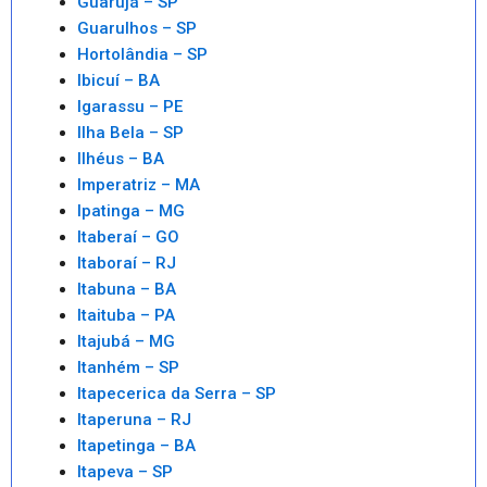
Guarujá – SP
Guarulhos – SP
Hortolândia – SP
Ibicuí – BA
Igarassu – PE
Ilha Bela – SP
Ilhéus – BA
Imperatriz – MA
Ipatinga – MG
Itaberaí – GO
Itaboraí – RJ
Itabuna – BA
Itaituba – PA
Itajubá – MG
Itanhém – SP
Itapecerica da Serra – SP
Itaperuna – RJ
Itapetinga – BA
Itapeva – SP