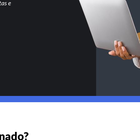
tas e
gnado?