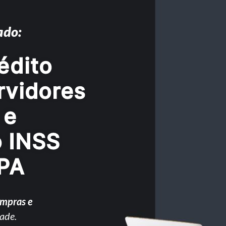
ado:
édito
rvidores
 e
o INSS
 PA
ompras e
ade.