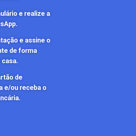
lário e realize a
tsApp.
tação e assine o
nte de forma
 casa.
artão de
a e/ou receba o
ncária.