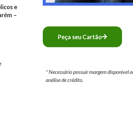
licos e
arém –
Peça seu Cartão
e
* Necessário possuir margem disponível a
análise de crédito.