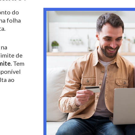
nto do
na folha
a.
 na
limite de
mite.
Tem
sponível
lta ao