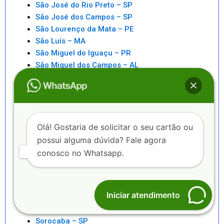
São José do Rio Preto – SP
São José dos Campos – SP
São Lourenço da Mata – PE
São Luís – MA
São Miguel do Iguaçu – PR
São Miguel dos Campos – AL
São Paulo – SP
São Pedro da Aldeia – RJ
São Sebastiao – SP
São Sebastião – AL
Saquarema – RJ
Olá! Gostaria de solicitar o seu cartão ou
Senhor do Bonfim – BA
possui alguma dúvida? Fale agora
Seropédica – RJ
conosco no Whatsapp.
Serra – ES
Serrinha – BA
Sete Lagoas – MG
Iniciar atendimento
Sinop – MT
Sobral – CE
Sorocaba – SP