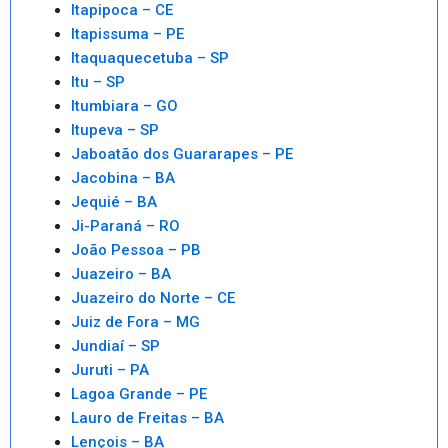
Itapipoca – CE
Itapissuma – PE
Itaquaquecetuba – SP
Itu – SP
Itumbiara – GO
Itupeva – SP
Jaboatão dos Guararapes – PE
Jacobina – BA
Jequié – BA
Ji-Paraná – RO
João Pessoa – PB
Juazeiro – BA
Juazeiro do Norte – CE
Juiz de Fora – MG
Jundiaí – SP
Juruti – PA
Lagoa Grande – PE
Lauro de Freitas – BA
Lençois – BA