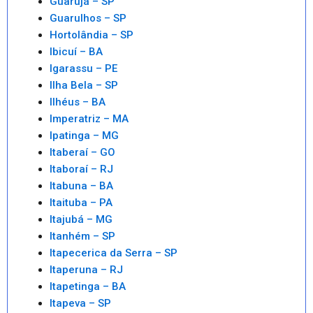
Guarujá – SP
Guarulhos – SP
Hortolândia – SP
Ibicuí – BA
Igarassu – PE
Ilha Bela – SP
Ilhéus – BA
Imperatriz – MA
Ipatinga – MG
Itaberaí – GO
Itaboraí – RJ
Itabuna – BA
Itaituba – PA
Itajubá – MG
Itanhém – SP
Itapecerica da Serra – SP
Itaperuna – RJ
Itapetinga – BA
Itapeva – SP