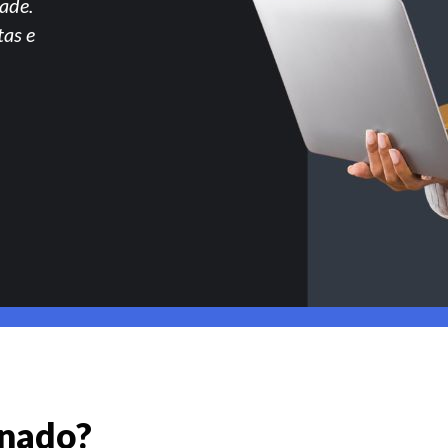
ade.
tas e
gnado?