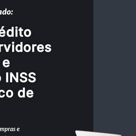
ado:
édito
rvidores
 e
o INSS
co de
ompras e