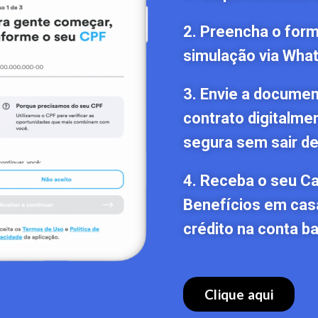
2. Preencha o formu
simulação via Wha
3. Envie a documen
contrato digitalme
segura sem sair de
4. Receba o seu C
Benefícios em cas
crédito na conta ba
Clique aqui