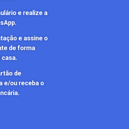
lário e realize a
tsApp.
tação e assine o
nte de forma
 casa.
artão de
a e/ou receba o
ncária.