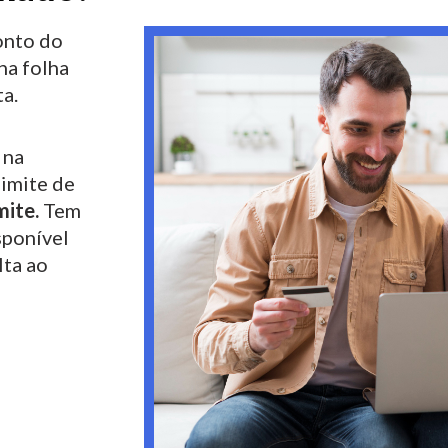
nto do
na folha
a.
 na
limite de
mite.
Tem
sponível
lta ao